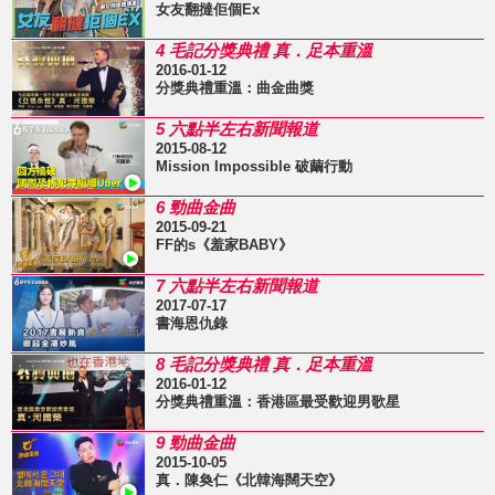
女友翻撻佢個Ex
4 毛記分獎典禮 真．足本重溫
2016-01-12
分獎典禮重溫：曲金曲獎
5 六點半左右新聞報道
2015-08-12
Mission Impossible 破繭行動
6 勁曲金曲
2015-09-21
FF的s《羞家BABY》
7 六點半左右新聞報道
2017-07-17
書海恩仇錄
8 毛記分獎典禮 真．足本重溫
2016-01-12
分獎典禮重溫：香港區最受歡迎男歌星
9 勁曲金曲
2015-10-05
真．陳奐仁《北韓海闊天空》