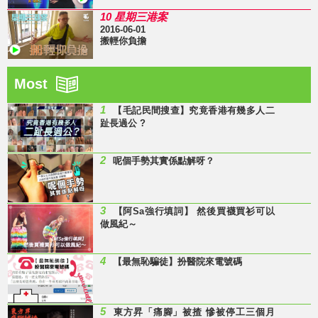
10 星期三港案
2016-06-01
搬輕你負擔
Most
1
【毛記民間搜查】究竟香港有幾多人二
趾長過公 ?
2
呢個手勢其實係點解呀？
3
【阿Sa強行填詞】 然後買襪買衫可以
做風紀～
4
【最無恥騙徒】扮醫院來電號碼
5
東方昇「痛腳」被揸 慘被停工三個月