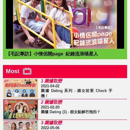
【毛記專訪】小情侶開page 紀錄流浪喵星人
Most
1 圍爐取戀
2021-04-02
圍爐 Dating 系列 - 媾女前要 Check 手
機！
2 圍爐取戀
2021-02-20
圍爐 Dating (1) - 靚女點解冇拖拍？
3 圍爐取戀
2022-05-06