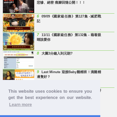
悲慘、絕密 痛腳回憶公開！！！
6
09/09《國家級任務》第127集 -減肥戰
記
7
11/11《國家級任務》第132集 - 藉着眼
睛說愛你
8
大圍3分鐘入到元朗?
9
Last Minute 迎接Baby雞精班！滴雞精
邊隻好？
10
【童年回憶】 有冇人記得呢兩隻嘢
This website uses cookies to ensure you
呀？
get the best experience on our website.
Learn more