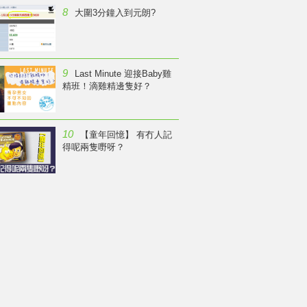
8
大圍3分鐘入到元朗?
9
Last Minute 迎接Baby雞
精班！滴雞精邊隻好？
10
【童年回憶】 有冇人記
得呢兩隻嘢呀？