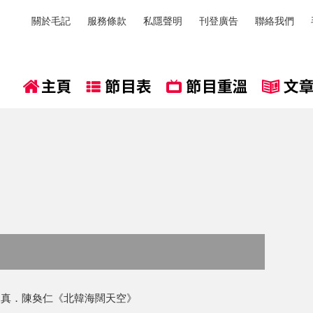
關於毛記
服務條款
私隱聲明
刊登廣告
聯絡我們
》 真．陳奐仁《北韓海闊天空》