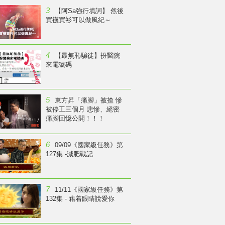
3
【阿Sa強行填詞】 然後
買襪買衫可以做風紀～
4
【最無恥騙徒】扮醫院
來電號碼
5
東方昇「痛腳」被揸 慘
被停工三個月 悲慘、絕密
痛腳回憶公開！！！
6
09/09《國家級任務》第
127集 -減肥戰記
7
11/11《國家級任務》第
132集 - 藉着眼睛說愛你