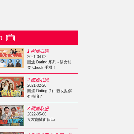
st
1 圍爐取戀
2021-04-02
圍爐 Dating 系列 - 媾女前
要 Check 手機！
2 圍爐取戀
2021-02-20
圍爐 Dating (1) - 靚女點解
冇拖拍？
3 圍爐取戀
2022-05-06
女友翻撻佢個Ex