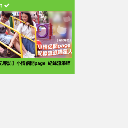
st
記專訪】小情侶開page 紀錄流浪喵