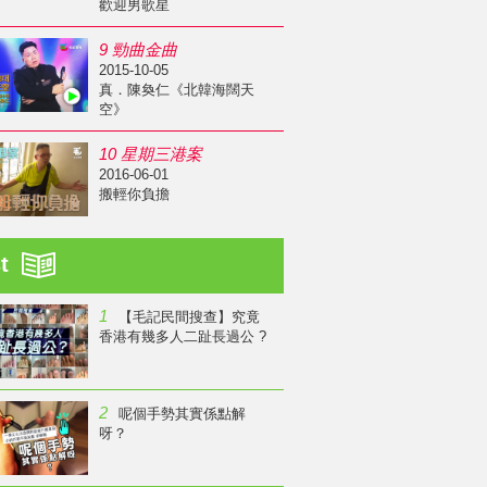
歡迎男歌星
9 勁曲金曲
2015-10-05
真．陳奐仁《北韓海闊天
空》
10 星期三港案
2016-06-01
搬輕你負擔
st
1
【毛記民間搜查】究竟
香港有幾多人二趾長過公 ?
2
呢個手勢其實係點解
呀？