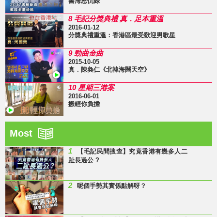
書海恩仇錄
8 毛記分獎典禮 真．足本重溫
2016-01-12
分獎典禮重溫：香港區最受歡迎男歌星
9 勁曲金曲
2015-10-05
真．陳奐仁《北韓海闊天空》
10 星期三港案
2016-06-01
搬輕你負擔
Most
1
【毛記民間搜查】究竟香港有幾多人二
趾長過公 ?
2
呢個手勢其實係點解呀？