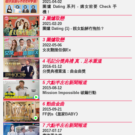
2021-04-02
圍爐 Dating 系列 - 媾女前要 Check 手
機！
2 圍爐取戀
2021-02-20
圍爐 Dating (1) - 靚女點解冇拖拍？
3 圍爐取戀
2022-05-06
女友翻撻佢個Ex
4 毛記分獎典禮 真．足本重溫
2016-01-12
分獎典禮重溫：曲金曲獎
5 六點半左右新聞報道
2015-08-12
Mission Impossible 破繭行動
6 勁曲金曲
2015-09-21
FF的s《羞家BABY》
7 六點半左右新聞報道
2017-07-17