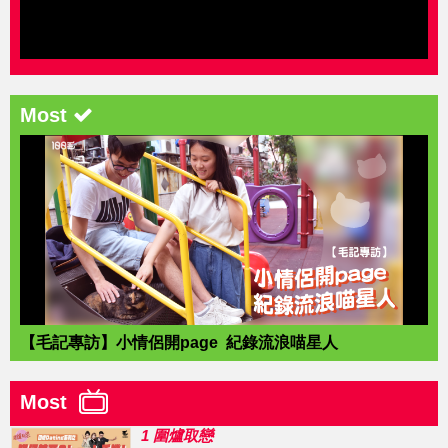
Most
【毛記專訪】小情侶開page 紀錄流浪喵星人
Most
1 圍爐取戀