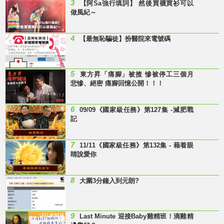
3
【阿Sa強行填詞】 然後買襪買衫可以
做風紀～
4
【最無恥騙徒】扮醫院來電號碼
5
東方昇「痛腳」被揸 慘被停工三個月
悲慘、絕密 痛腳回憶公開！！！
6
09/09《國家級任務》第127集 -減肥戰
記
7
11/11《國家級任務》第132集 - 藉着眼
睛說愛你
8
大圍3分鐘入到元朗?
9
Last Minute 迎接Baby雞精班！滴雞精