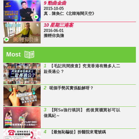
9 勁曲金曲
2015-10-05
真．陳奐仁《北韓海闊天空》
10 星期三港案
2016-06-01
搬輕你負擔
Most
1
【毛記民間搜查】究竟香港有幾多人二
趾長過公 ?
2
呢個手勢其實係點解呀？
3
【阿Sa強行填詞】 然後買襪買衫可以
做風紀～
4
【最無恥騙徒】扮醫院來電號碼