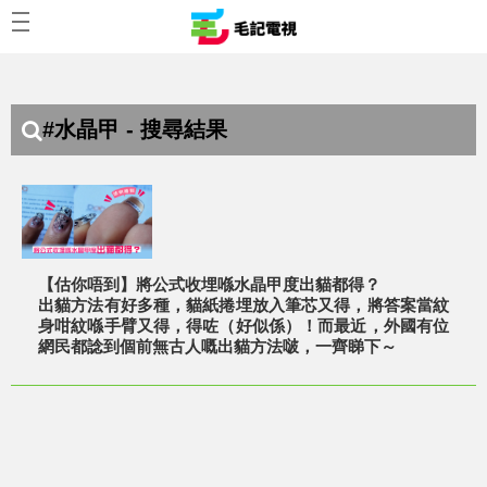
#水晶甲 - 搜尋結果
【估你唔到】將公式收埋喺水晶甲度出貓都得？
出貓方法有好多種，貓紙捲埋放入筆芯又得，將答案當紋
身咁紋喺手臂又得，得咗（好似係）！而最近，外國有位
網民都諗到個前無古人嘅出貓方法啵，一齊睇下～