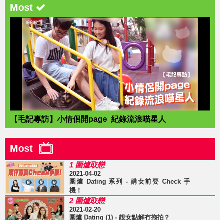
Most
【毛記專訪】小情侶開page 紀錄流浪喵星人
Most
1 圍爐取戀
2021-04-02
圍爐 Dating 系列 - 媾女前要 Check 手
機！
2 圍爐取戀
2021-02-20
圍爐 Dating (1) - 靚女點解冇拖拍？