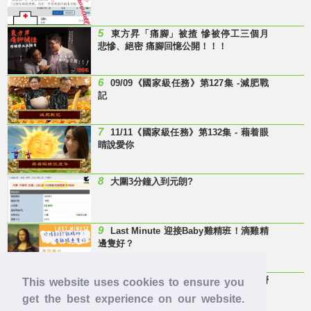
5
東方昇「痛腳」被揸 慘被停工三個月
悲慘、絕密 痛腳回憶公開！！！
6
09/09《國家級任務》第127集 -減肥戰
記
7
11/11《國家級任務》第132集 - 藉着眼
睛說愛你
8
大圍3分鐘入到元朗?
9
Last Minute 迎接Baby雞精班！滴雞精
邊隻好？
10
【童年回憶】 有冇人記得呢兩隻嘢
This website uses cookies to ensure you
呀？
get the best experience on our website.