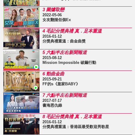
3 圍爐取戀
2022-05-06
女友翻撻佢個Ex
4 毛記分獎典禮 真．足本重溫
2016-01-12
分獎典禮重溫：曲金曲獎
5 六點半左右新聞報道
2015-08-12
Mission Impossible 破繭行動
6 勁曲金曲
2015-09-21
FF的s《羞家BABY》
7 六點半左右新聞報道
2017-07-17
書海恩仇錄
8 毛記分獎典禮 真．足本重溫
2016-01-12
分獎典禮重溫：香港區最受歡迎男歌星