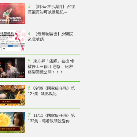
3
【阿Sa強行填詞】 然後
買襪買衫可以做風紀～
4
【最無恥騙徒】扮醫院
來電號碼
5
東方昇「痛腳」被揸 慘
被停工三個月 悲慘、絕密
痛腳回憶公開！！！
6
09/09《國家級任務》第
127集 -減肥戰記
7
11/11《國家級任務》第
132集 - 藉着眼睛說愛你