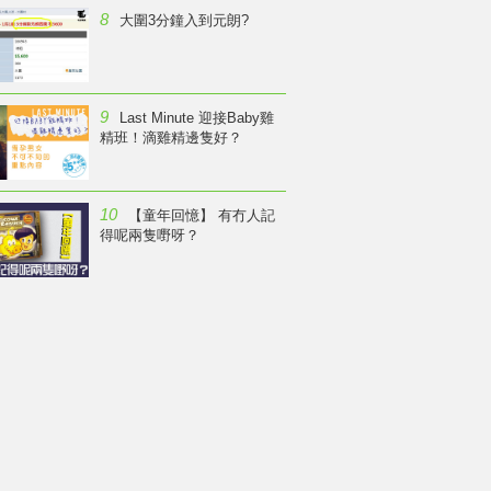
8
大圍3分鐘入到元朗?
9
Last Minute 迎接Baby雞
精班！滴雞精邊隻好？
10
【童年回憶】 有冇人記
得呢兩隻嘢呀？