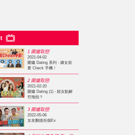
st
1 圍爐取戀
2021-04-02
圍爐 Dating 系列 - 媾女前
要 Check 手機！
2 圍爐取戀
2021-02-20
圍爐 Dating (1) - 靚女點解
冇拖拍？
3 圍爐取戀
2022-05-06
女友翻撻佢個Ex