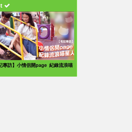
st
記專訪】小情侶開page 紀錄流浪喵