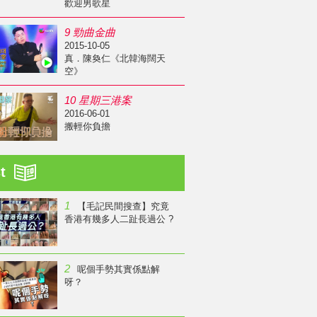
歡迎男歌星
9 勁曲金曲
2015-10-05
真．陳奐仁《北韓海闊天
空》
10 星期三港案
2016-06-01
搬輕你負擔
st
1
【毛記民間搜查】究竟
香港有幾多人二趾長過公 ?
2
呢個手勢其實係點解
呀？