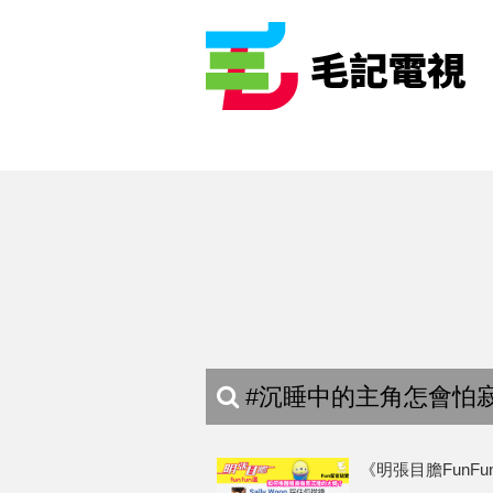
#沉睡中的主角怎會怕寂
《明張目膽FunFu