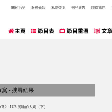
關於毛記
服務條款
私隱聲明
刊登廣告
聯絡我們
寞 - 搜尋結果
n選》 17/5 沉睡的大媽（下）