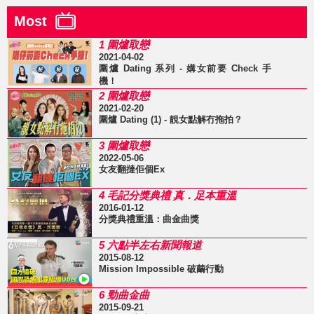
Most
1 圍爐取戀
2021-04-02
圍爐 Dating 系列 - 媾女前要 Check 手
機！
2 圍爐取戀
2021-02-20
圍爐 Dating (1) - 靚女點解冇拖拍？
3 圍爐取戀
2022-05-06
女友翻撻佢個Ex
4 毛記分獎典禮 真．足本重溫
2016-01-12
分獎典禮重溫：曲金曲獎
5 六點半左右新聞報道
2015-08-12
Mission Impossible 破繭行動
6 勁曲金曲
2015-09-21