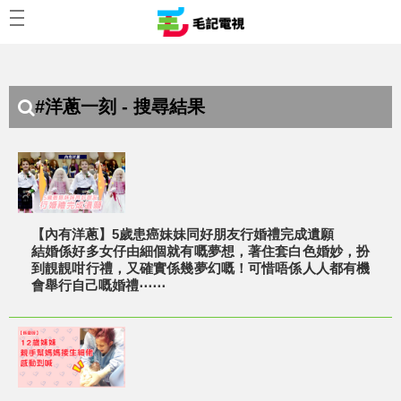
#洋蔥一刻 - 搜尋結果
【內有洋蔥】5歲患癌妹妹同好朋友行婚禮完成遺願
結婚係好多女仔由細個就有嘅夢想，著住套白色婚妙，扮
到靚靚咁行禮，又確實係幾夢幻嘅！可惜唔係人人都有機
會舉行自己嘅婚禮⋯⋯