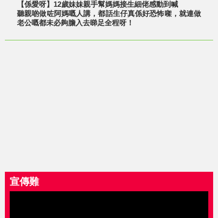
【係愛呀】12歲妹妹親手幫媽媽接生細佬感動到喊
聽親啲做咗阿媽嘅人講，都話生仔真係好恐怖㗎，就連做
老公嘅都未必夠膽入去睇足全程呀！
宣傳難