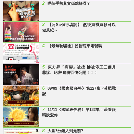
2
呢個手勢其實係點解呀？
3
【阿Sa強行填詞】 然後買襪買衫可以
做風紀～
4
【最無恥騙徒】扮醫院來電號碼
5
東方昇「痛腳」被揸 慘被停工三個月
悲慘、絕密 痛腳回憶公開！！！
6
09/09《國家級任務》第127集 -減肥戰
記
7
11/11《國家級任務》第132集 - 藉着眼
睛說愛你
8
大圍3分鐘入到元朗?