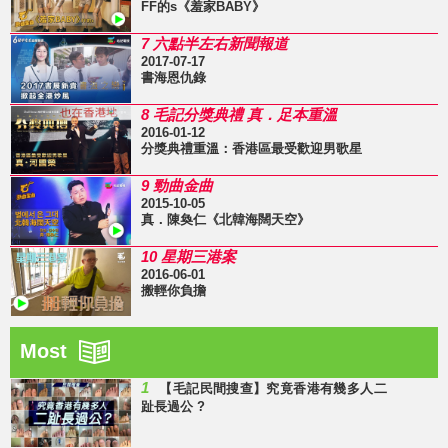
FF的s《羞家BABY》
7 六點半左右新聞報道
2017-07-17
書海恩仇錄
8 毛記分獎典禮 真．足本重溫
2016-01-12
分獎典禮重溫：香港區最受歡迎男歌星
9 勁曲金曲
2015-10-05
真．陳奐仁《北韓海闊天空》
10 星期三港案
2016-06-01
搬輕你負擔
Most
1
【毛記民間搜查】究竟香港有幾多人二
趾長過公 ?