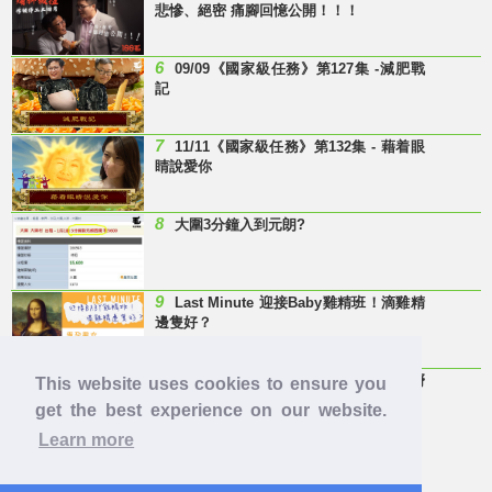
悲慘、絕密 痛腳回憶公開！！！
6
09/09《國家級任務》第127集 -減肥戰
記
7
11/11《國家級任務》第132集 - 藉着眼
睛說愛你
8
大圍3分鐘入到元朗?
9
Last Minute 迎接Baby雞精班！滴雞精
邊隻好？
10
【童年回憶】 有冇人記得呢兩隻嘢
This website uses cookies to ensure you
呀？
get the best experience on our website.
Learn more