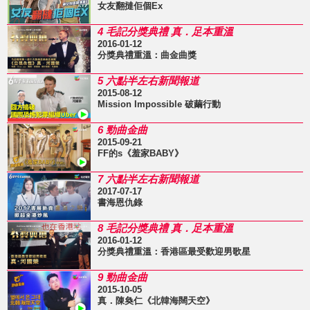
女友翻撻佢個Ex
4 毛記分獎典禮 真．足本重溫
2016-01-12
分獎典禮重溫：曲金曲獎
5 六點半左右新聞報道
2015-08-12
Mission Impossible 破繭行動
6 勁曲金曲
2015-09-21
FF的s《羞家BABY》
7 六點半左右新聞報道
2017-07-17
書海恩仇錄
8 毛記分獎典禮 真．足本重溫
2016-01-12
分獎典禮重溫：香港區最受歡迎男歌星
9 勁曲金曲
2015-10-05
真．陳奐仁《北韓海闊天空》