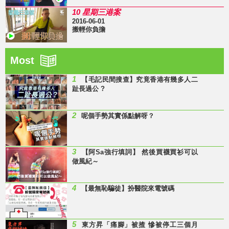
10 星期三港案
2016-06-01
搬輕你負擔
Most
1
【毛記民間搜查】究竟香港有幾多人二
趾長過公 ?
2
呢個手勢其實係點解呀？
3
【阿Sa強行填詞】 然後買襪買衫可以
做風紀～
4
【最無恥騙徒】扮醫院來電號碼
5
東方昇「痛腳」被揸 慘被停工三個月