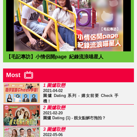
【毛記專訪】小情侶開page 紀錄流浪喵星人
Most
1 圍爐取戀
2021-04-02
圍爐 Dating 系列 - 媾女前要 Check 手
機！
2 圍爐取戀
2021-02-20
圍爐 Dating (1) - 靚女點解冇拖拍？
3 圍爐取戀
2022-05-06