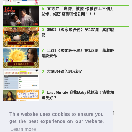
5
東方昇「痛腳」被揸 慘被停工三個月
悲慘、絕密 痛腳回憶公開！！！
6
09/09《國家級任務》第127集 -減肥戰
記
7
11/11《國家級任務》第132集 - 藉着眼
睛說愛你
8
大圍3分鐘入到元朗?
9
Last Minute 迎接Baby雞精班！滴雞精
邊隻好？
10
【童年回憶】 有冇人記得呢兩隻嘢
This website uses cookies to ensure you
呀？
get the best experience on our website.
Learn more