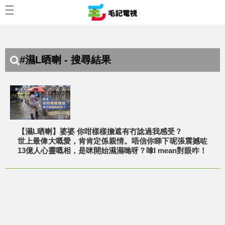
#濕L晒喇 - 搜尋結果
【濕L晒喇】婆婆 你咁樣樣擔遮有冇諗過我感受？
世上最偉大嘅愛，肯肯定係親情。唔信你睇下呢張震撼咗
13億人心靈嘅相，是咪開始濕濕哋呀？嗱I mean對眼咋！