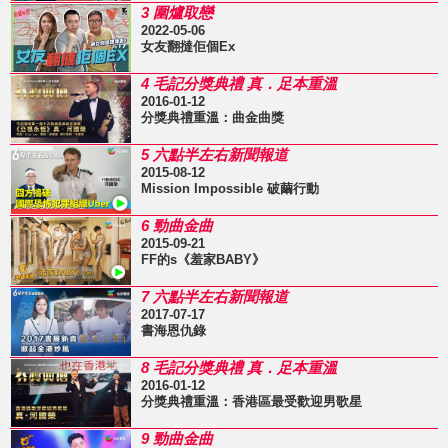
3 圍爐取戀
2022-05-06
女友翻撻佢個Ex
4 毛記分獎典禮 真．足本重溫
2016-01-12
分獎典禮重溫：曲金曲獎
5 六點半左右新聞報道
2015-08-12
Mission Impossible 破繭行動
6 勁曲金曲
2015-09-21
FF的s《羞家BABY》
7 六點半左右新聞報道
2017-07-17
書海恩仇錄
8 毛記分獎典禮 真．足本重溫
2016-01-12
分獎典禮重溫：香港區最受歡迎男歌星
9 勁曲金曲