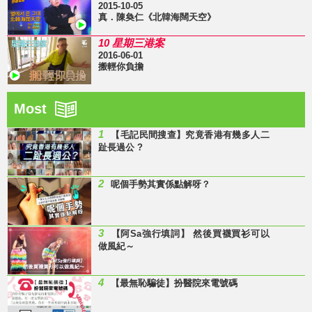
2015-10-05
真．陳奐仁《北韓海闊天空》
10 星期三港案
2016-06-01
搬輕你負擔
Most
1
【毛記民間搜查】究竟香港有幾多人二
趾長過公 ?
2
呢個手勢其實係點解呀？
3
【阿Sa強行填詞】 然後買襪買衫可以
做風紀～
4
【最無恥騙徒】扮醫院來電號碼