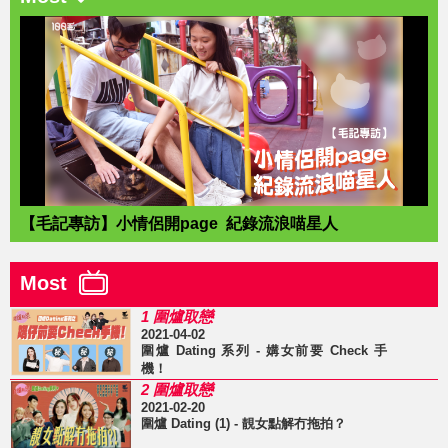
【毛記專訪】小情侶開page 紀錄流浪喵星人
Most
1 圍爐取戀
2021-04-02
圍爐 Dating 系列 - 媾女前要 Check 手
機！
2 圍爐取戀
2021-02-20
圍爐 Dating (1) - 靚女點解冇拖拍？