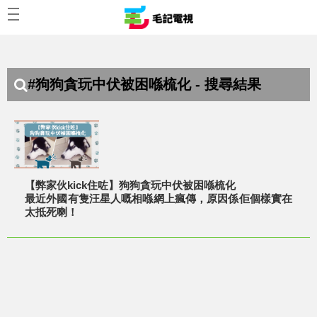
#狗狗貪玩中伏被困喺梳化 - 搜尋結果
【弊家伙kick住咗】狗狗貪玩中伏被困喺梳化
最近外國有隻汪星人嘅相喺網上瘋傳，原因係佢個樣實在
太抵死喇！