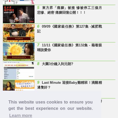
5
東方昇「痛腳」被揸 慘被停工三個月
悲慘、絕密 痛腳回憶公開！！！
6
09/09《國家級任務》第127集 -減肥戰
記
7
11/11《國家級任務》第132集 - 藉着眼
睛說愛你
8
大圍3分鐘入到元朗?
9
Last Minute 迎接Baby雞精班！滴雞精
邊隻好？
10
【童年回憶】 有冇人記得呢兩隻嘢
This website uses cookies to ensure you
呀？
get the best experience on our website.
Learn more