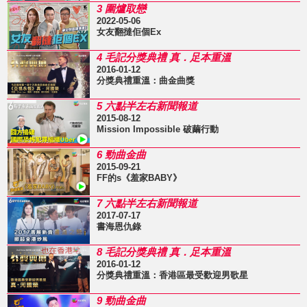
3 圍爐取戀
2022-05-06
女友翻撻佢個Ex
4 毛記分獎典禮 真．足本重溫
2016-01-12
分獎典禮重溫：曲金曲獎
5 六點半左右新聞報道
2015-08-12
Mission Impossible 破繭行動
6 勁曲金曲
2015-09-21
FF的s《羞家BABY》
7 六點半左右新聞報道
2017-07-17
書海恩仇錄
8 毛記分獎典禮 真．足本重溫
2016-01-12
分獎典禮重溫：香港區最受歡迎男歌星
9 勁曲金曲