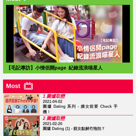
【毛記專訪】小情侶開page 紀錄流浪喵星人
Most
1 圍爐取戀
2021-04-02
圍爐 Dating 系列 - 媾女前要 Check 手
機！
2 圍爐取戀
2021-02-20
圍爐 Dating (1) - 靚女點解冇拖拍？