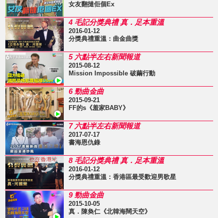
女友翻撻佢個Ex
4 毛記分獎典禮 真．足本重溫
2016-01-12
分獎典禮重溫：曲金曲獎
5 六點半左右新聞報道
2015-08-12
Mission Impossible 破繭行動
6 勁曲金曲
2015-09-21
FF的s《羞家BABY》
7 六點半左右新聞報道
2017-07-17
書海恩仇錄
8 毛記分獎典禮 真．足本重溫
2016-01-12
分獎典禮重溫：香港區最受歡迎男歌星
9 勁曲金曲
2015-10-05
真．陳奐仁《北韓海闊天空》