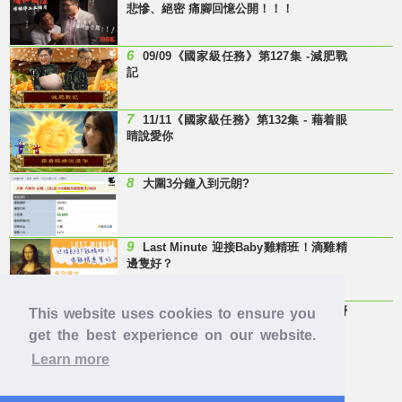
悲慘、絕密 痛腳回憶公開！！！
6
09/09《國家級任務》第127集 -減肥戰
記
7
11/11《國家級任務》第132集 - 藉着眼
睛說愛你
8
大圍3分鐘入到元朗?
9
Last Minute 迎接Baby雞精班！滴雞精
邊隻好？
10
【童年回憶】 有冇人記得呢兩隻嘢
This website uses cookies to ensure you
呀？
get the best experience on our website.
Learn more