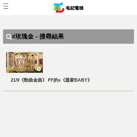
#玫瑰金 - 搜尋結果
21/9《勁曲金曲》 FF的s《羞家BABY》