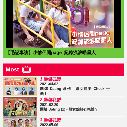
【毛記專訪】小情侶開page 紀錄流浪喵星人
Most
1 圍爐取戀
2021-04-02
圍爐 Dating 系列 - 媾女前要 Check 手
機！
2 圍爐取戀
2021-02-20
圍爐 Dating (1) - 靚女點解冇拖拍？
3 圍爐取戀
2022-05-06