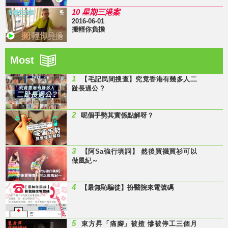
10 星期三港案
2016-06-01
搬輕你負擔
Most
1
【毛記民間搜查】究竟香港有幾多人二
趾長過公 ?
2
呢個手勢其實係點解呀？
3
【阿Sa強行填詞】 然後買襪買衫可以
做風紀～
4
【最無恥騙徒】扮醫院來電號碼
5
東方昇「痛腳」被揸 慘被停工三個月