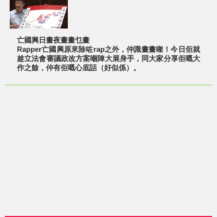
亡國興日畫夜畫畫乜畫
Rapper亡國興原來除咗rap之外，仲識畫畫㗎！今日佢就
趁立法會審議政改方案嗰陣大展身手，同大家分享佢嘅大
作之餘，仲有佢嘅心底話（好似係）。