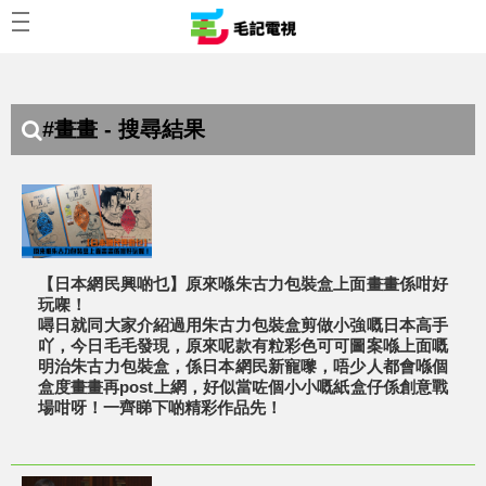
#畫畫 - 搜尋結果
【日本網民興啲乜】原來喺朱古力包裝盒上面畫畫係咁好
玩㗎！
噚日就同大家介紹過用朱古力包裝盒剪做小強嘅日本高手
吖，今日毛毛發現，原來呢款有粒彩色可可圖案喺上面嘅
明治朱古力包裝盒，係日本網民新寵嚟，唔少人都會喺個
盒度畫畫再post上網，好似當咗個小小嘅紙盒仔係創意戰
場咁呀！一齊睇下啲精彩作品先！