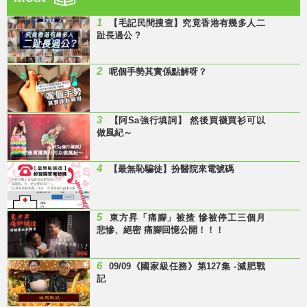
1
【毛記民間搜查】究竟香港有幾多人二
趾長過公 ?
2
呢個手勢其實係點解呀？
3
【阿Sa強行填詞】 然後買襪買衫可以
做風紀～
4
【最無恥騙徒】扮醫院來電號碼
5
東方昇「痛腳」被揸 慘被停工三個月
悲慘、絕密 痛腳回憶公開！！！
6
09/09《國家級任務》第127集 -減肥戰
記