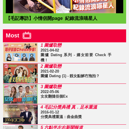
【毛記專訪】小情侶開page 紀錄流浪喵星人
Most
1 圍爐取戀
2021-04-02
圍爐 Dating 系列 - 媾女前要 Check 手
機！
2 圍爐取戀
2021-02-20
圍爐 Dating (1) - 靚女點解冇拖拍？
3 圍爐取戀
2022-05-06
女友翻撻佢個Ex
4 毛記分獎典禮 真．足本重溫
2016-01-12
分獎典禮重溫：曲金曲獎
5 六點半左右新聞報道