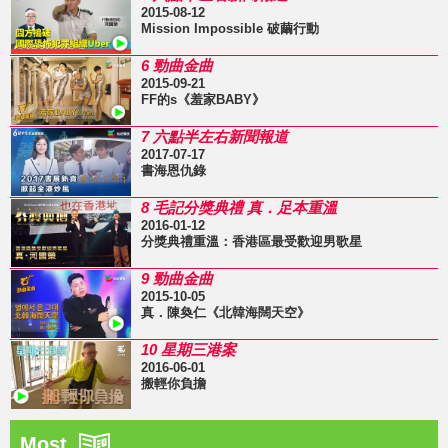
2015-08-12
Mission Impossible 破繭行動
6 勁曲金曲
2015-09-21
FF的s《羞家BABY》
7 六點半左右新聞報道
2017-07-17
書海恩仇錄
8 毛記分獎典禮 真．足本重溫
2016-01-12
分獎典禮重溫：香港區最受歡迎男歌星
9 勁曲金曲
2015-10-05
真．陳奐仁《北韓海闊天空》
10 星期三港案
2016-06-01
搬輕你負擔
Most