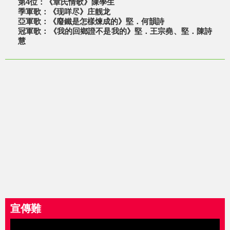
第4位：《章氏情歌》陳學生
季軍歌：《现咩尽》庄靓龙
亞軍歌：《廢鐵是怎樣煉成的》堅．何韻詩
冠軍歌：《我的回鄉證不是我的》堅．王宗堯、堅．陳詩
慧
宣傳難