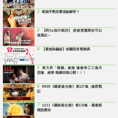
2
呢個手勢其實係點解呀？
3
【阿Sa強行填詞】 然後買襪買衫可以
做風紀～
4
【最無恥騙徒】扮醫院來電號碼
5
東方昇「痛腳」被揸 慘被停工三個月
悲慘、絕密 痛腳回憶公開！！！
6
09/09《國家級任務》第127集 -減肥戰
記
7
11/11《國家級任務》第132集 - 藉着眼
睛說愛你