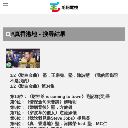
#真香港地 - 搜尋結果
1/2《勁曲金曲》 堅．王宗堯、堅．陳詩慧 《我的回鄉證
不是我的》
1/2《勁曲金曲》第34集
第10位：《財神爺 is coming to town》毛記群(奀)星
第9位：《情深金句未曾講》黎唔明
第8位：《婚姻背後》堅．方健儀
第7位：《穿皮草的傻女》逆流淑儀
第6位：《我說我見過Steve Jobs》楊局長
第5位：《真．香港地》堅．河國榮 feat. 堅．MC仁