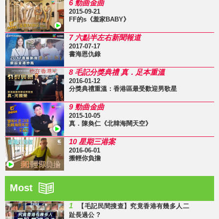
6 勁曲金曲
2015-09-21
FF的s《羞家BABY》
7 六點半左右新聞報道
2017-07-17
書海恩仇錄
8 毛記分獎典禮 真．足本重溫
2016-01-12
分獎典禮重溫：香港區最受歡迎男歌星
9 勁曲金曲
2015-10-05
真．陳奐仁《北韓海闊天空》
10 星期三港案
2016-06-01
搬輕你負擔
Most
1
【毛記民間搜查】究竟香港有幾多人二
趾長過公 ?