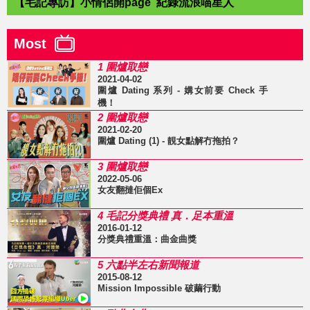
【毛記專訪】小情侶開page 紀錄流浪喵星人
Most
1 圍爐取戀
2021-04-02
圍爐 Dating 系列 - 媾女前要 Check 手
機！
2 圍爐取戀
2021-02-20
圍爐 Dating (1) - 靚女點解冇拖拍？
3 圍爐取戀
2022-05-06
女友翻撻佢個Ex
4 毛記分獎典禮 真．足本重溫
2016-01-12
分獎典禮重溫：曲金曲獎
5 六點半左右新聞報道
2015-08-12
Mission Impossible 破繭行動