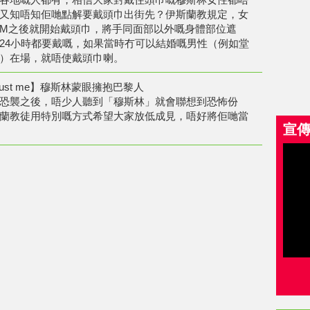
又知唔知佢哋點解要戴頭巾出街先？伊斯蘭教規定，女
M之後就開始戴頭巾，將手同面部以外嘅身體部位遮
24小時都要戴嘅，如果當時冇可以結婚嘅男性（例如堂
）在場，就唔使戴頭巾喇。
ou trust me】穆斯林蒙眼擁抱巴黎人
恐襲之後，唔少人聽到「穆斯林」就會聯想到恐怖份
蘭教徒用特別嘅方式希望大家放低成見，唔好將佢哋當
宣