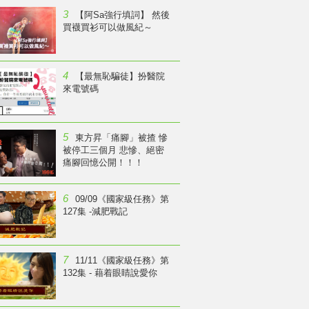
3
【阿Sa強行填詞】 然後
買襪買衫可以做風紀～
4
【最無恥騙徒】扮醫院
來電號碼
5
東方昇「痛腳」被揸 慘
被停工三個月 悲慘、絕密
痛腳回憶公開！！！
6
09/09《國家級任務》第
127集 -減肥戰記
7
11/11《國家級任務》第
132集 - 藉着眼睛說愛你