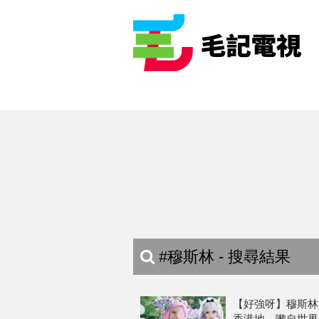
#穆斯林 - 搜尋結果
【好強呀】穆斯林少
香港地，嚟自世界