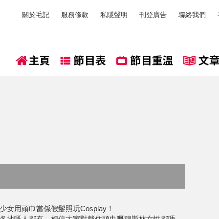
關於毛記
服務條款
私隱聲明
刊登廣告
聯絡我們
女用頭巾當係假髮照玩Cosplay！
各地嘅人都有，相信大家對戴住頭巾嘅穆斯林女性都唔