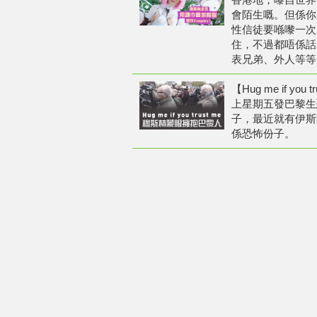
會陌生嘅。但係你
性信徒要喺嚟一次
住，不過都唔係話
表兄弟、外人等等
【Hug me if y
上星期五發巴黎生
子，最近就有伊斯
係恐怖份子。