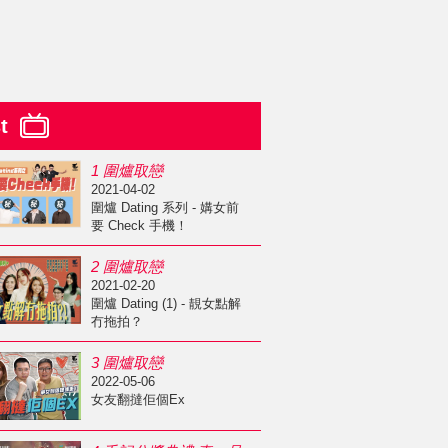
st
1 圍爐取戀
2021-04-02
圍爐 Dating 系列 - 媾女前
要 Check 手機！
2 圍爐取戀
2021-02-20
圍爐 Dating (1) - 靚女點解
冇拖拍？
3 圍爐取戀
2022-05-06
女友翻撻佢個Ex