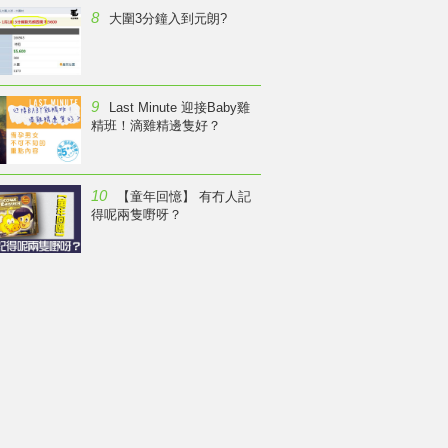
8
大圍3分鐘入到元朗?
9
Last Minute 迎接Baby雞
精班！滴雞精邊隻好？
10
【童年回憶】 有冇人記
得呢兩隻嘢呀？