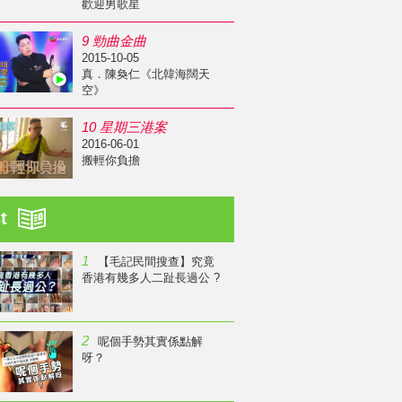
歡迎男歌星
9 勁曲金曲
2015-10-05
真．陳奐仁《北韓海闊天
空》
10 星期三港案
2016-06-01
搬輕你負擔
st
1
【毛記民間搜查】究竟
香港有幾多人二趾長過公 ?
2
呢個手勢其實係點解
呀？