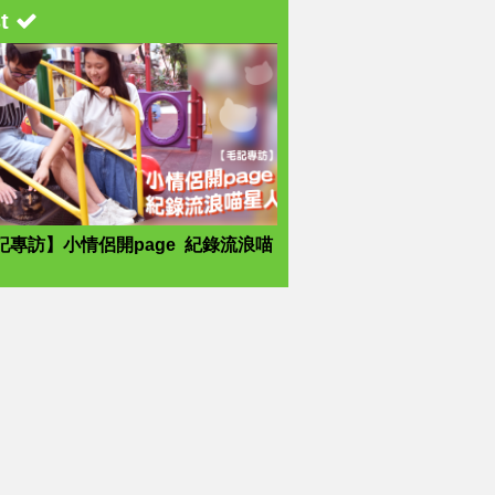
st
記專訪】小情侶開page 紀錄流浪喵