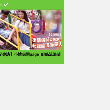
st
記專訪】小情侶開page 紀錄流浪喵