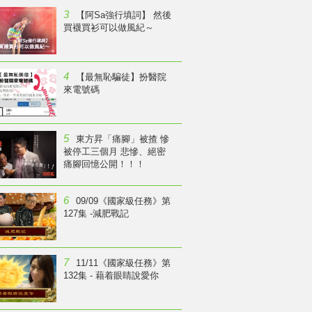
3
【阿Sa強行填詞】 然後
買襪買衫可以做風紀～
4
【最無恥騙徒】扮醫院
來電號碼
5
東方昇「痛腳」被揸 慘
被停工三個月 悲慘、絕密
痛腳回憶公開！！！
6
09/09《國家級任務》第
127集 -減肥戰記
7
11/11《國家級任務》第
132集 - 藉着眼睛說愛你