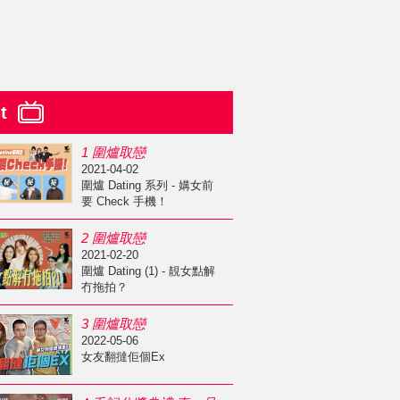
st
1 圍爐取戀
2021-04-02
圍爐 Dating 系列 - 媾女前
要 Check 手機！
2 圍爐取戀
2021-02-20
圍爐 Dating (1) - 靚女點解
冇拖拍？
3 圍爐取戀
2022-05-06
女友翻撻佢個Ex