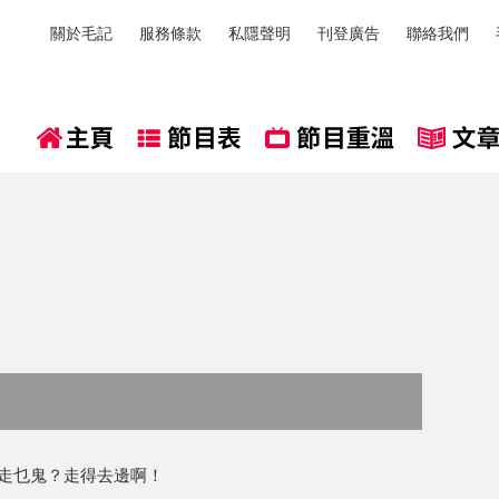
關於毛記
服務條款
私隱聲明
刊登廣告
聯絡我們
2 走乜鬼？走得去邊啊！