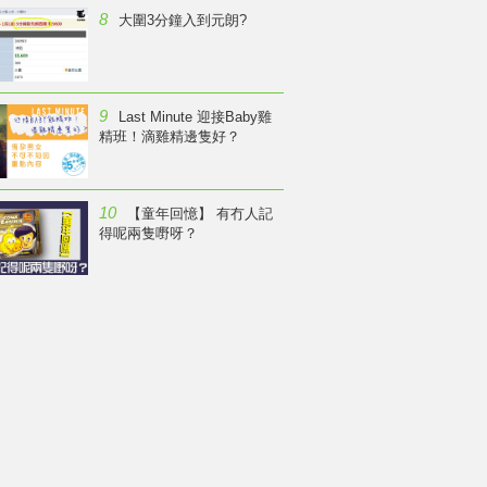
8
大圍3分鐘入到元朗?
9
Last Minute 迎接Baby雞
精班！滴雞精邊隻好？
10
【童年回憶】 有冇人記
得呢兩隻嘢呀？