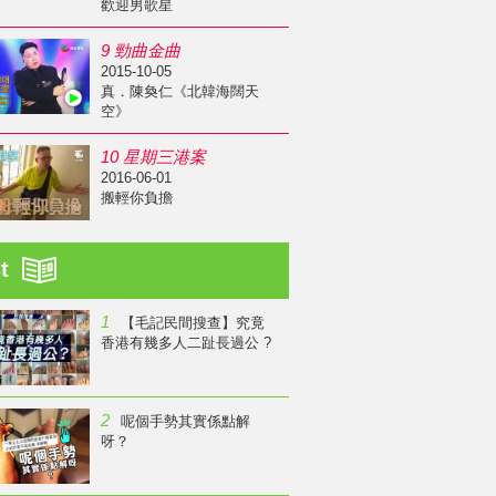
歡迎男歌星
9 勁曲金曲
2015-10-05
真．陳奐仁《北韓海闊天
空》
10 星期三港案
2016-06-01
搬輕你負擔
st
1
【毛記民間搜查】究竟
香港有幾多人二趾長過公 ?
2
呢個手勢其實係點解
呀？