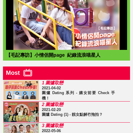
【毛記專訪】小情侶開page 紀錄流浪喵星人
Most
1 圍爐取戀
2021-04-02
圍爐 Dating 系列 - 媾女前要 Check 手
機！
2 圍爐取戀
2021-02-20
圍爐 Dating (1) - 靚女點解冇拖拍？
3 圍爐取戀
2022-05-06