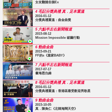
女友翻撻佢個Ex
4 毛記分獎典禮 真．足本重溫
2016-01-12
分獎典禮重溫：曲金曲獎
5 六點半左右新聞報道
2015-08-12
Mission Impossible 破繭行動
6 勁曲金曲
2015-09-21
FF的s《羞家BABY》
7 六點半左右新聞報道
2017-07-17
書海恩仇錄
8 毛記分獎典禮 真．足本重溫
2016-01-12
分獎典禮重溫：香港區最受歡迎男歌星
9 勁曲金曲
2015-10-05
真．陳奐仁《北韓海闊天空》