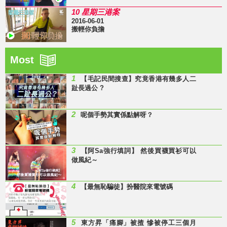
10 星期三港案
2016-06-01
搬輕你負擔
Most
1
【毛記民間搜查】究竟香港有幾多人二
趾長過公 ?
2
呢個手勢其實係點解呀？
3
【阿Sa強行填詞】 然後買襪買衫可以
做風紀～
4
【最無恥騙徒】扮醫院來電號碼
5
東方昇「痛腳」被揸 慘被停工三個月