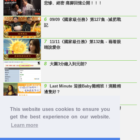
悲慘、絕密 痛腳回憶公開！！！
6
09/09《國家級任務》第127集 -減肥戰
記
7
11/11《國家級任務》第132集 - 藉着眼
睛說愛你
8
大圍3分鐘入到元朗?
9
Last Minute 迎接Baby雞精班！滴雞精
邊隻好？
10
【童年回憶】 有冇人記得呢兩隻嘢
This website uses cookies to ensure you
呀？
get the best experience on our website.
Learn more