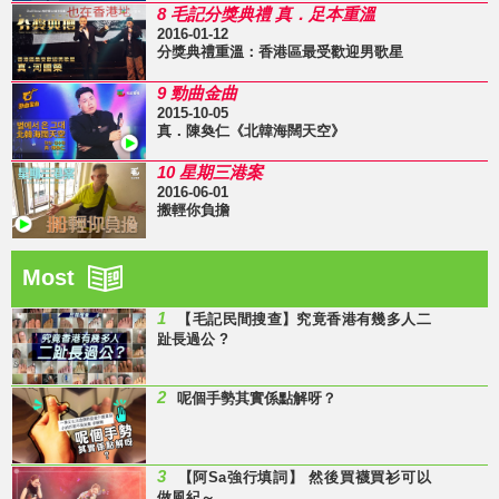
8 毛記分獎典禮 真．足本重溫
2016-01-12
分獎典禮重溫：香港區最受歡迎男歌星
9 勁曲金曲
2015-10-05
真．陳奐仁《北韓海闊天空》
10 星期三港案
2016-06-01
搬輕你負擔
Most
1
【毛記民間搜查】究竟香港有幾多人二
趾長過公 ?
2
呢個手勢其實係點解呀？
3
【阿Sa強行填詞】 然後買襪買衫可以
做風紀～