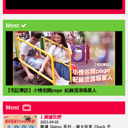
Most
【毛記專訪】小情侶開page 紀錄流浪喵星人
Most
1 圍爐取戀
2021-04-02
圍爐 Dating 系列 - 媾女前要 Check 手