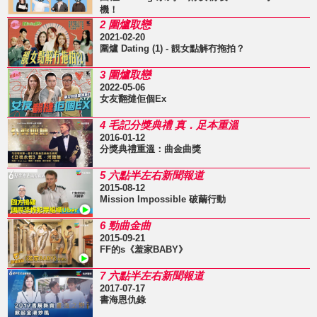
機！
2 圍爐取戀
2021-02-20
圍爐 Dating (1) - 靚女點解冇拖拍？
3 圍爐取戀
2022-05-06
女友翻撻佢個Ex
4 毛記分獎典禮 真．足本重溫
2016-01-12
分獎典禮重溫：曲金曲獎
5 六點半左右新聞報道
2015-08-12
Mission Impossible 破繭行動
6 勁曲金曲
2015-09-21
FF的s《羞家BABY》
7 六點半左右新聞報道
2017-07-17
書海恩仇錄