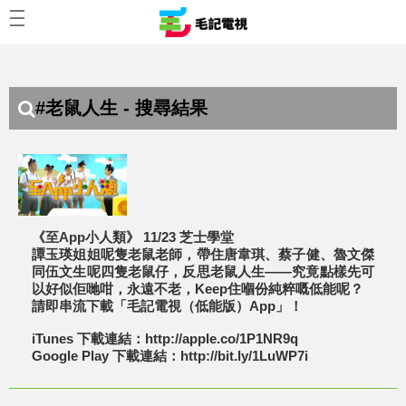
#老鼠人生 - 搜尋結果
《至App小人類》 11/23 芝士學堂
譚玉瑛姐姐呢隻老鼠老師，帶住唐韋琪、蔡子健、魯文傑
同伍文生呢四隻老鼠仔，反思老鼠人生——究竟點樣先可
以好似佢哋咁，永遠不老，Keep住嗰份純粹嘅低能呢？
請即串流下載「毛記電視（低能版）App」！
iTunes 下載連結：http://apple.co/1P1NR9q
Google Play 下載連結：http://bit.ly/1LuWP7i