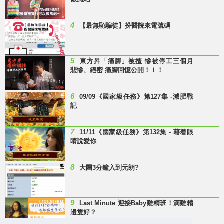
4
【最無恥騙徒】扮醫院來電號碼
5
東方昇「痛腳」被揸 慘被停工三個月
悲慘、絕密 痛腳回憶公開！！！
6
09/09《國家級任務》第127集 -減肥戰
記
7
11/11《國家級任務》第132集 - 藉着眼
睛說愛你
8
大圍3分鐘入到元朗?
9
Last Minute 迎接Baby雞精班！滴雞精
邊隻好？