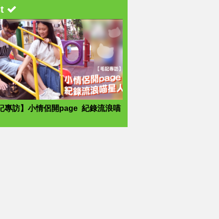
st
記專訪】小情侶開page 紀錄流浪喵