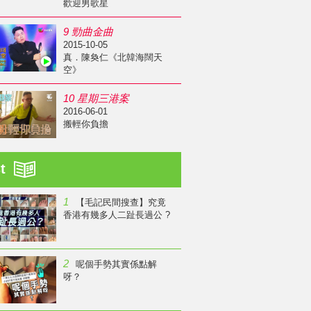
歡迎男歌星
9 勁曲金曲
2015-10-05
真．陳奐仁《北韓海闊天
空》
10 星期三港案
2016-06-01
搬輕你負擔
st
1
【毛記民間搜查】究竟
香港有幾多人二趾長過公 ?
2
呢個手勢其實係點解
呀？