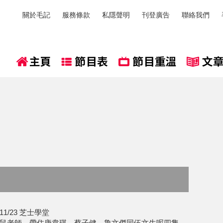
關於毛記
服務條款
私隱聲明
刊登廣告
聯絡我們
1/23 芝士學堂
鼠老師，帶住唐韋琪、蔡子健、魯文傑同伍文生呢四隻