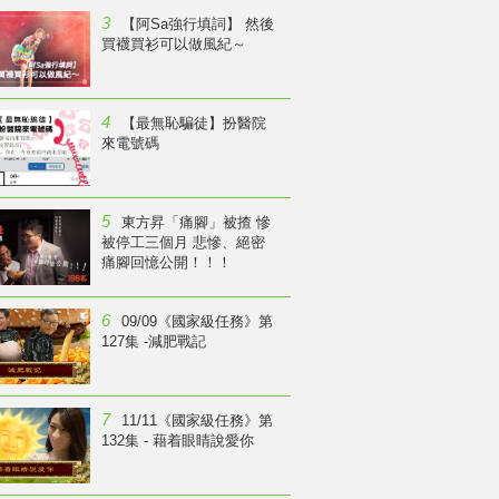
3
【阿Sa強行填詞】 然後
買襪買衫可以做風紀～
4
【最無恥騙徒】扮醫院
來電號碼
5
東方昇「痛腳」被揸 慘
被停工三個月 悲慘、絕密
痛腳回憶公開！！！
6
09/09《國家級任務》第
127集 -減肥戰記
7
11/11《國家級任務》第
132集 - 藉着眼睛說愛你