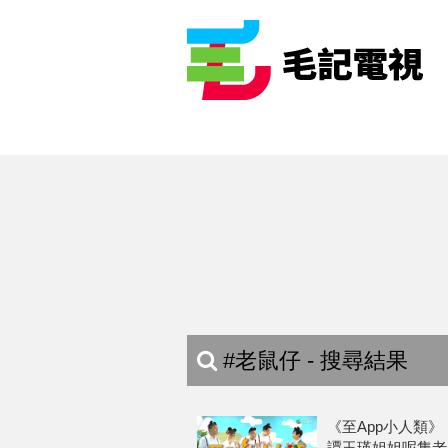
#老鼠仔 - 搜尋結果
《至App小人類》 1
譚玉瑛姐姐呢隻老