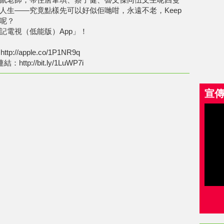
人生——究竟點樣先可以好似佢哋咁，永遠不老，Keep
呢？
記電視（低能版）App」！
p://apple.co/1P1NR9q
結：http://bit.ly/1LuWP7i
宣