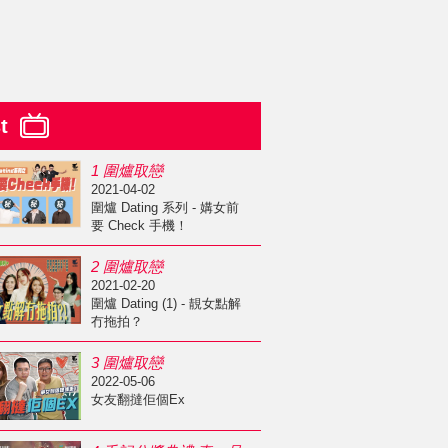
st
1 圍爐取戀
2021-04-02
圍爐 Dating 系列 - 媾女前
要 Check 手機！
2 圍爐取戀
2021-02-20
圍爐 Dating (1) - 靚女點解
冇拖拍？
3 圍爐取戀
2022-05-06
女友翻撻佢個Ex