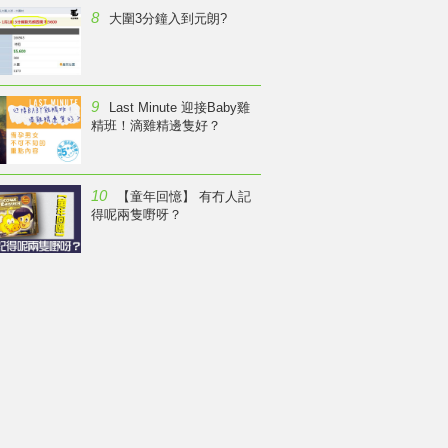
8
大圍3分鐘入到元朗?
9
Last Minute 迎接Baby雞
精班！滴雞精邊隻好？
10
【童年回憶】 有冇人記
得呢兩隻嘢呀？