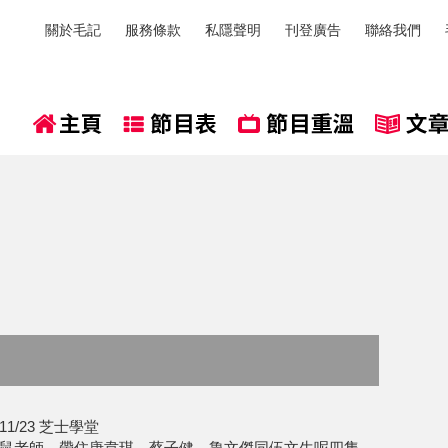
關於毛記
服務條款
私隱聲明
刊登廣告
聯絡我們
1/23 芝士學堂
鼠老師，帶住唐韋琪、蔡子健、魯文傑同伍文生呢四隻