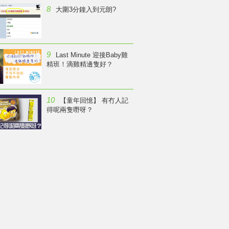
8
大圍3分鐘入到元朗?
9
Last Minute 迎接Baby雞
精班！滴雞精邊隻好？
10
【童年回憶】 有冇人記
得呢兩隻嘢呀？