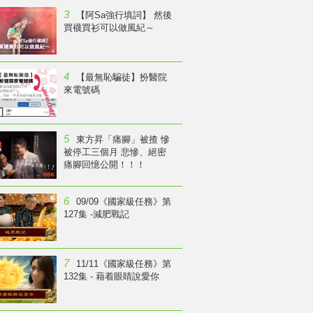
3
【阿Sa強行填詞】 然後
買襪買衫可以做風紀～
4
【最無恥騙徒】扮醫院
來電號碼
5
東方昇「痛腳」被揸 慘
被停工三個月 悲慘、絕密
痛腳回憶公開！！！
6
09/09《國家級任務》第
127集 -減肥戰記
7
11/11《國家級任務》第
132集 - 藉着眼睛說愛你