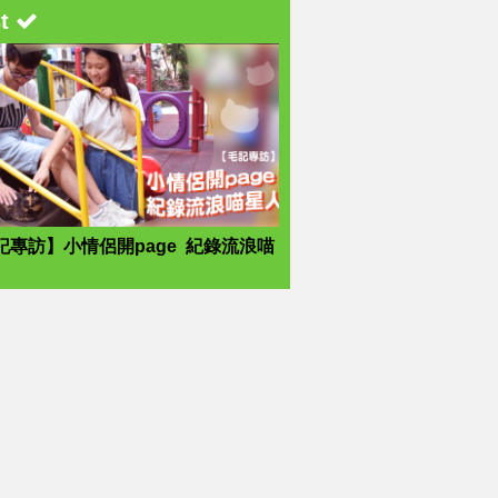
st
記專訪】小情侶開page 紀錄流浪喵