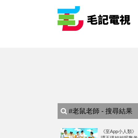
#老鼠老師 - 搜尋結果
《至App小人類》 1
譚玉瑛姐姐呢隻老