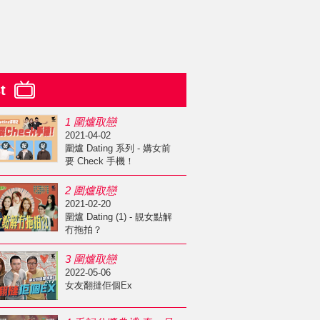
st
1 圍爐取戀
2021-04-02
圍爐 Dating 系列 - 媾女前
要 Check 手機！
2 圍爐取戀
2021-02-20
圍爐 Dating (1) - 靚女點解
冇拖拍？
3 圍爐取戀
2022-05-06
女友翻撻佢個Ex