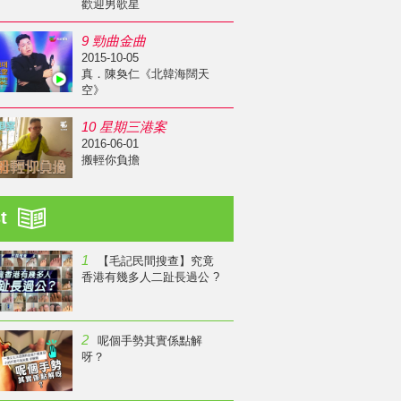
歡迎男歌星
9 勁曲金曲
2015-10-05
真．陳奐仁《北韓海闊天
空》
10 星期三港案
2016-06-01
搬輕你負擔
st
1
【毛記民間搜查】究竟
香港有幾多人二趾長過公 ?
2
呢個手勢其實係點解
呀？