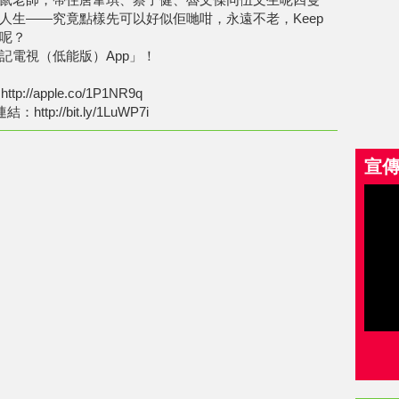
人生——究竟點樣先可以好似佢哋咁，永遠不老，Keep
呢？
記電視（低能版）App」！
p://apple.co/1P1NR9q
結：http://bit.ly/1LuWP7i
宣