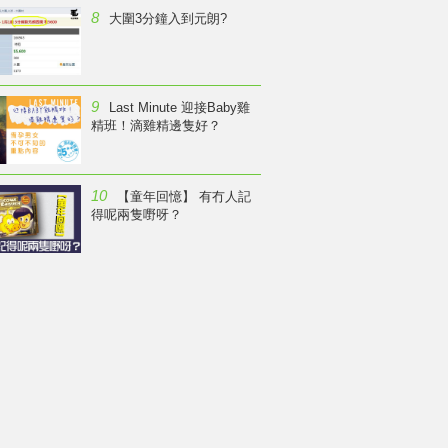
8
大圍3分鐘入到元朗?
9
Last Minute 迎接Baby雞
精班！滴雞精邊隻好？
10
【童年回憶】 有冇人記
得呢兩隻嘢呀？