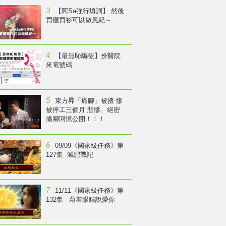
3
【阿Sa強行填詞】 然後
買襪買衫可以做風紀～
4
【最無恥騙徒】扮醫院
來電號碼
5
東方昇「痛腳」被揸 慘
被停工三個月 悲慘、絕密
痛腳回憶公開！！！
6
09/09《國家級任務》第
127集 -減肥戰記
7
11/11《國家級任務》第
132集 - 藉着眼睛說愛你