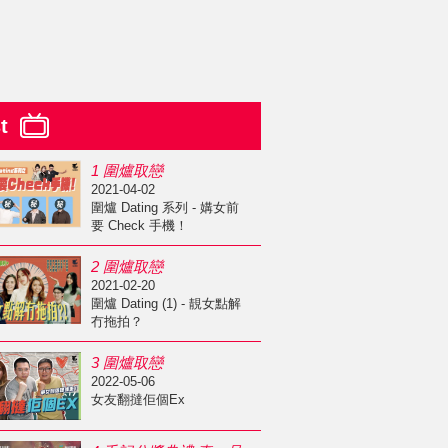
st
1 圍爐取戀
2021-04-02
圍爐 Dating 系列 - 媾女前
要 Check 手機！
2 圍爐取戀
2021-02-20
圍爐 Dating (1) - 靚女點解
冇拖拍？
3 圍爐取戀
2022-05-06
女友翻撻佢個Ex