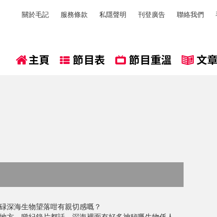
關於毛記
服務條款
私隱聲明
刊登廣告
聯絡我們
碌深海生物望落咁有親切感嘅？
地方。睇紀錄片都話，深海裡面有好多神秘嘅生物係人