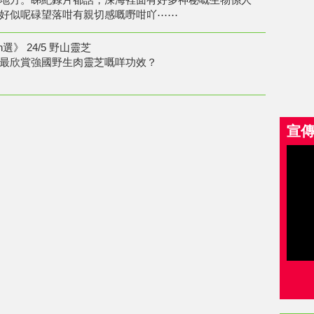
好似呢碌望落咁有親切感嘅嘢咁吖⋯⋯
選》 24/5 野山靈芝
最欣賞強國野生肉靈芝嘅咩功效？
宣