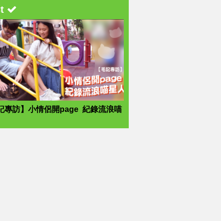
st
記專訪】小情侶開page 紀錄流浪喵