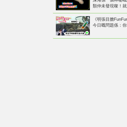
類仲未發現㗎！就
《明張目膽FunFun
今日嘅問題係：你