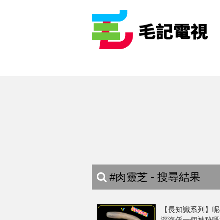
#肉靈芝 - 搜尋結果
【長知識系列】呢
深海係一個神秘嘅