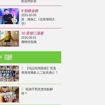
歡迎男歌星
9 勁曲金曲
2015-10-05
真．陳奐仁《北韓海闊天
空》
10 星期三港案
2016-06-01
搬輕你負擔
st
1
【毛記民間搜查】究竟
香港有幾多人二趾長過公 ?
2
呢個手勢其實係點解
呀？