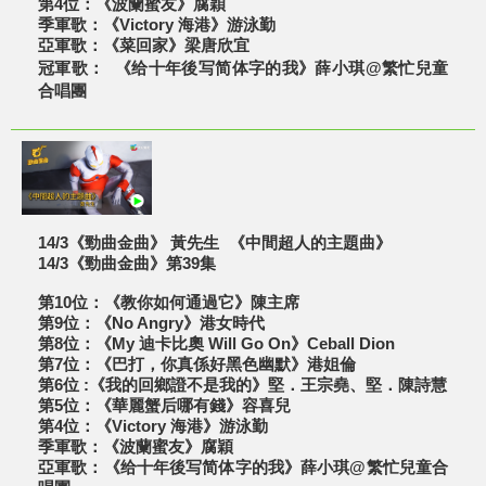
第4位：《波蘭蜜友》腐穎
季軍歌：《Victory 海港》游泳勤
亞軍歌：《菜回家》梁唐欣宜
冠軍歌： 《给十年後写简体字的我》薛小琪@繁忙兒童
合唱團
14/3《勁曲金曲》 黃先生 《中間超人的主題曲》
14/3《勁曲金曲》第39集
第10位：《教你如何通過它》陳主席
第9位：《No Angry》港女時代
第8位：《My 迪卡比奧 Will Go On》Ceball Dion
第7位：《巴打，你真係好黑色幽默》港姐倫
第6位 :《我的回鄉證不是我的》堅．王宗堯、堅．陳詩慧
第5位：《華麗蟹后哪有錢》容喜兒
第4位：《Victory 海港》游泳勤
季軍歌：《波蘭蜜友》腐穎
亞軍歌：《给十年後写简体字的我》薛小琪@繁忙兒童合