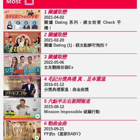
Most
1 圍爐取戀
2021-04-02
圍爐 Dating 系列 - 媾女前要 Check 手
機！
2 圍爐取戀
2021-02-20
圍爐 Dating (1) - 靚女點解冇拖拍？
3 圍爐取戀
2022-05-06
女友翻撻佢個Ex
4 毛記分獎典禮 真．足本重溫
2016-01-12
分獎典禮重溫：曲金曲獎
5 六點半左右新聞報道
2015-08-12
Mission Impossible 破繭行動
6 勁曲金曲
2015-09-21
FF的s《羞家BABY》