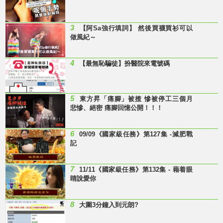
3
【阿Sa強行填詞】 然後買襪買衫可以
做風紀～
4
【最無恥騙徒】扮醫院來電號碼
5
東方昇「痛腳」被揸 慘被停工三個月
悲慘、絕密 痛腳回憶公開！！！
6
09/09《國家級任務》第127集 -減肥戰
記
7
11/11《國家級任務》第132集 - 藉着眼
睛說愛你
8
大圍3分鐘入到元朗?