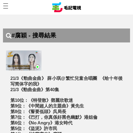
#腐穎 - 搜尋結果
21/3《勁曲金曲》 薛小琪@繁忙兒童合唱團 《给十年後
写简体字的我》
21/3《勁曲金曲》第40集
第10位：《特登散》鄧麗欣歌迷
第9位：《中間超人的主題曲》黃先生
第8位：《誓要低頭》呉局長
第7位：《巴打，你真係好黑色幽默》港姐倫
第6位：《No Angry》港女時代
第5位：《盜泥》許市民