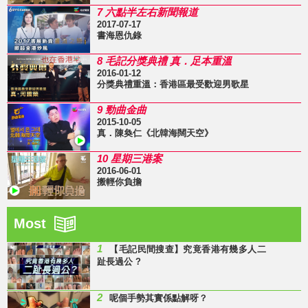
7 六點半左右新聞報道
2017-07-17
書海恩仇錄
8 毛記分獎典禮 真．足本重溫
2016-01-12
分獎典禮重溫：香港區最受歡迎男歌星
9 勁曲金曲
2015-10-05
真．陳奐仁《北韓海闊天空》
10 星期三港案
2016-06-01
搬輕你負擔
Most
1
【毛記民間搜查】究竟香港有幾多人二
趾長過公 ?
2
呢個手勢其實係點解呀？