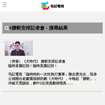
#腰斬安排記者會 - 搜尋結果
（突發）《犬時代》 腰斬安排記者會
臨時直播記招！臨時直播記招！
毛記電視「臨時特約一次性執行董事」陳志雲先生，現身
公佈開台鉅獻重頭師奶劇《犬時代》，今晚起「腰斬」，
仲破天荒認咗，劇中2位演員戲假情真……