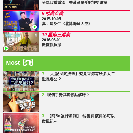
分獎典禮重溫：香港區最受歡迎男歌星
9 勁曲金曲
2015-10-05
真．陳奐仁《北韓海闊天空》
10 星期三港案
2016-06-01
搬輕你負擔
Most
1
【毛記民間搜查】究竟香港有幾多人二
趾長過公 ?
2
呢個手勢其實係點解呀？
3
【阿Sa強行填詞】 然後買襪買衫可以
做風紀～