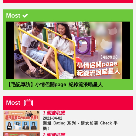
Most
【毛記專訪】小情侶開page 紀錄流浪喵星人
Most
1 圍爐取戀
2021-04-02
圍爐 Dating 系列 - 媾女前要 Check 手
機！
2 圍爐取戀