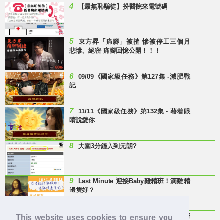
4
【最無恥騙徒】扮醫院來電號碼
5
東方昇「痛腳」被揸 慘被停工三個月
悲慘、絕密 痛腳回憶公開！！！
6
09/09《國家級任務》第127集 -減肥戰
記
7
11/11《國家級任務》第132集 - 藉着眼
睛說愛你
8
大圍3分鐘入到元朗?
9
Last Minute 迎接Baby雞精班！滴雞精
邊隻好？
10
【童年回憶】 有冇人記得呢兩隻嘢
This website uses cookies to ensure you