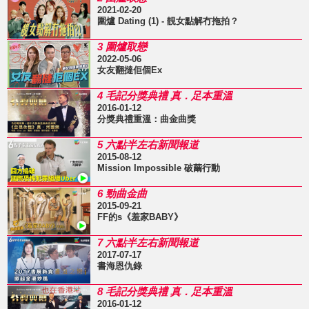
2021-02-20
圍爐 Dating (1) - 靚女點解冇拖拍？
3 圍爐取戀
2022-05-06
女友翻撻佢個Ex
4 毛記分獎典禮 真．足本重溫
2016-01-12
分獎典禮重溫：曲金曲獎
5 六點半左右新聞報道
2015-08-12
Mission Impossible 破繭行動
6 勁曲金曲
2015-09-21
FF的s《羞家BABY》
7 六點半左右新聞報道
2017-07-17
書海恩仇錄
8 毛記分獎典禮 真．足本重溫
2016-01-12