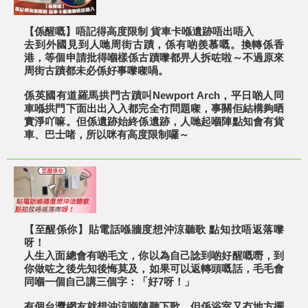
【係醒嘅】唔記得高度限制 貨車卡喺遺跡唔出唔入
去到外國見到人哋周街古蹟，係有啲羨慕嘅。換轉係香
港，等個申請批得嗰樣係古蹟嚟都畀人拆咗啦～不過原來
周街古蹟都未必係好事嚟㗎喎。
係英國有道羅馬拱門古蹟叫Newport Arch，平日啲人同
車喺拱門下面出出入入都完全冇問題㗎，事關佢結構夠晒
實淨吖嘛。但係遺跡始終係遺跡，人哋起嗰陣點知會有貨
車、巴士啫，所以咪有高度限制囉～
【至醒係你】貼電話喺牆度想沖涼聽歌 點知抆唔返落嚟
呀！
人生入面總會有啲毛文，你以為自己諗到啲好醒嘅嘢，到
你做咗之後先知後悔莫及，如果可以返轉頭嘅話，毛毛會
同嗰一個自己講三個字：「好7呀！」
有個台灣網友就想沖涼嗰陣聽下歌，但係浴室又冇地方擺