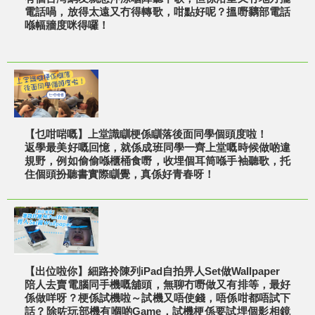
電話喎，放得太遠又冇得轉歌，咁點好呢？搵嘢黐部電話
喺幅牆度咪得囉！
【乜咁啱嘅】上堂識瞓梗係瞓落後面同學個頭度啦！
返學最美好嘅回憶，就係成班同學一齊上堂嘅時候做啲違
規野，例如偷偷喺櫃桶食嘢，收埋個耳筒喺手袖聽歌，托
住個頭扮聽書實際瞓覺，真係好青春呀！
【出位啦你】細路拎陳列iPad自拍畀人Set做Wallpaper
陪人去賣電腦同手機嘅舖頭，無聊冇嘢做又有排等，最好
係做咩呀？梗係試機啦～試機又唔使錢，唔係咁都唔試下
話？除咗玩部機有嗰啲Game，試機梗係要試埋個影相鏡