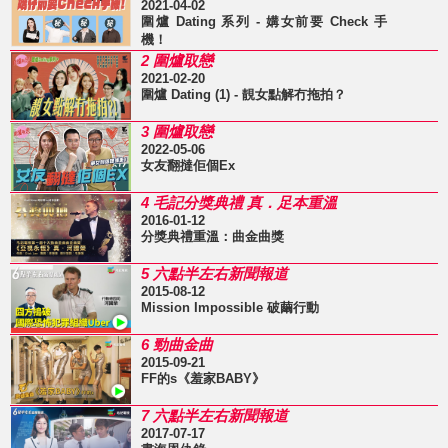
2021-04-02
圍爐 Dating 系列 - 媾女前要 Check 手
機！
2 圍爐取戀
2021-02-20
圍爐 Dating (1) - 靚女點解冇拖拍？
3 圍爐取戀
2022-05-06
女友翻撻佢個Ex
4 毛記分獎典禮 真．足本重溫
2016-01-12
分獎典禮重溫：曲金曲獎
5 六點半左右新聞報道
2015-08-12
Mission Impossible 破繭行動
6 勁曲金曲
2015-09-21
FF的s《羞家BABY》
7 六點半左右新聞報道
2017-07-17