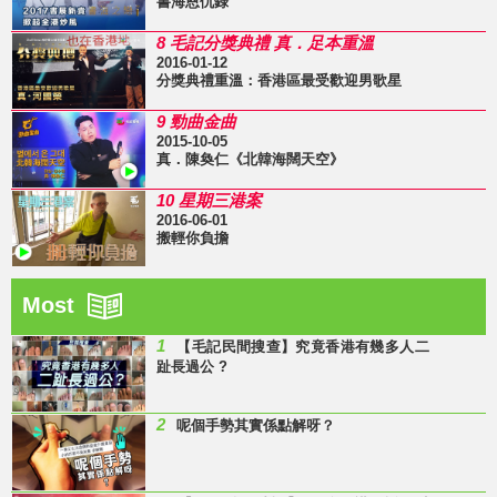
書海恩仇錄
8 毛記分獎典禮 真．足本重溫
2016-01-12
分獎典禮重溫：香港區最受歡迎男歌星
9 勁曲金曲
2015-10-05
真．陳奐仁《北韓海闊天空》
10 星期三港案
2016-06-01
搬輕你負擔
Most
1
【毛記民間搜查】究竟香港有幾多人二
趾長過公 ?
2
呢個手勢其實係點解呀？