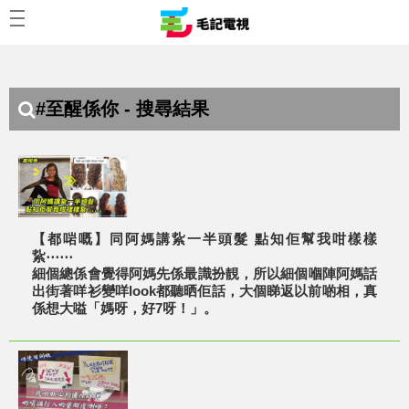
#至醒係你 - 搜尋結果
【都啱嘅】同阿媽講紥一半頭髮 點知佢幫我咁樣樣
紥⋯⋯
細個總係會覺得阿媽先係最識扮靚，所以細個嗰陣阿媽話
出街著咩衫變咩look都聽晒佢話，大個睇返以前啲相，真
係想大嗌「媽呀，好7呀！」。