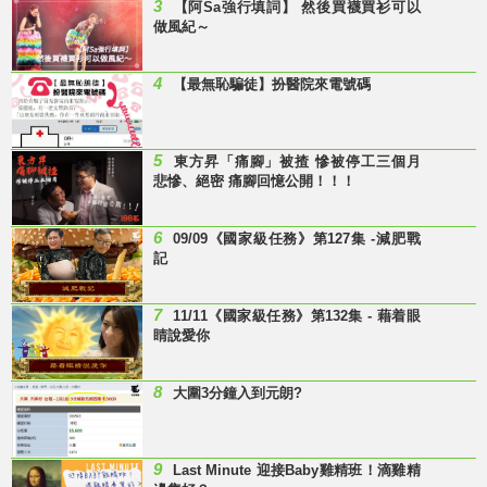
3
【阿Sa強行填詞】 然後買襪買衫可以
做風紀～
4
【最無恥騙徒】扮醫院來電號碼
5
東方昇「痛腳」被揸 慘被停工三個月
悲慘、絕密 痛腳回憶公開！！！
6
09/09《國家級任務》第127集 -減肥戰
記
7
11/11《國家級任務》第132集 - 藉着眼
睛說愛你
8
大圍3分鐘入到元朗?
9
Last Minute 迎接Baby雞精班！滴雞精