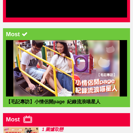
Most
【毛記專訪】小情侶開page 紀錄流浪喵星人
Most
1 圍爐取戀