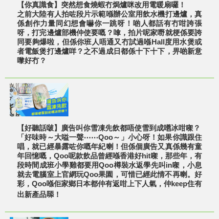
【你真識食】突然想食燒蝦冇焗爐咪改用電暖扇囉！
之前大陸有人拍咗段片示範喺辦公室用飲水機打邊爐，真
係創作力量同幻想會嚇你一跳呀！啲人都話有冇咁誇張
呀，打完邊爐部機仲使要嘅？嗱，拍片呢家嘢就梗係要誇
同要夠爆啦，但係你班人唔通又冇試過喺Hall度用水煲或
者電飯煲打邊爐咩？之不過成日都係十下十下，畀啲新意
嚟好冇？
【好聽話啵】廣告叫你雪凍先飲都唔使雪到成嚿冰咁㗎？
「好味時～大嗌一聲⋯⋯Qoo～」小心呀！如果你識跟住
唱，就已經暴露咗你嘅年紀喇！但係個廣告又真係幾有童
年回憶嘅，Qoo呢款飲品曾經喺香港好hit㗎，那些年，有
段時間成班小學雞都要用Qoo樽裝水返學先叫in㗎，小息
就去電腦室上官網玩Qoo果園，可惜已經此情不再喇。好
彩，Qoo喺佢家鄉日本都仲有返咁上下人氣，仲keep住有
出新產品𠻹！