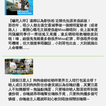
【嚇死人咩】遠睇以為影快相 近睇先知原來係紙板！
那些年，唔少人都去過交通城學做一個精明駕駛者（或者
路人），最開心嘅毛文就梗係趁Miss睇唔到，坐上架車度
同隔籬同學仔一齊頭搖又尾擺，違反晒啱啱教嗰啲規則
啦！嗱，細個曳曳豬最多都係畀Miss釘牌，即係唔畀你做
司機啫，但大個揸車唔聽話，小則荷包出血，大則就搞出
人命㗎喇……
【袋裝汪星人】狗狗做錯咗啲咩要畀主人咁打包返去呀？
啲人成日見到狗狗對住你傻笑就以為佢哋好蠢，其實汪星
人不知幾醒呀～無論點搗蛋，只要喺你啲人類面前即刻裝
傻扮萌，你哋就乖乖哋幫佢哋執手尾，只要狗狗擺多個可
憐樣，你哋做主人嘅就即刻心軟到唔捨得鬧佢哋𠻹～