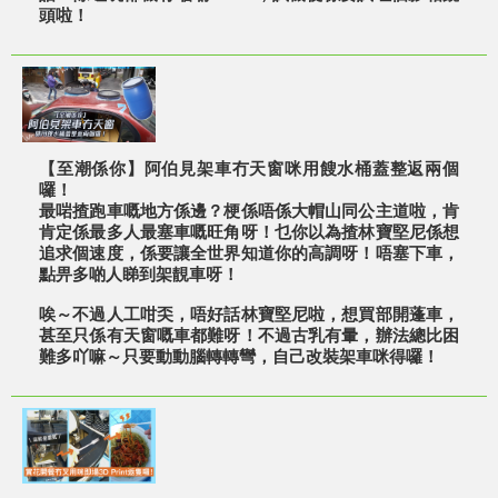
頭啦！
【至潮係你】阿伯見架車冇天窗咪用餿水桶蓋整返兩個
囉！
最啱揸跑車嘅地方係邊？梗係唔係大帽山同公主道啦，肯
肯定係最多人最塞車嘅旺角呀！乜你以為揸林寶堅尼係想
追求個速度，係要讓全世界知道你的高調呀！唔塞下車，
點畀多啲人睇到架靚車呀！
唉～不過人工咁奀，唔好話林寶堅尼啦，想買部開蓬車，
甚至只係有天窗嘅車都難呀！不過古乳有暈，辦法總比困
難多吖嘛～只要動動腦轉轉彎，自己改裝架車咪得囉！