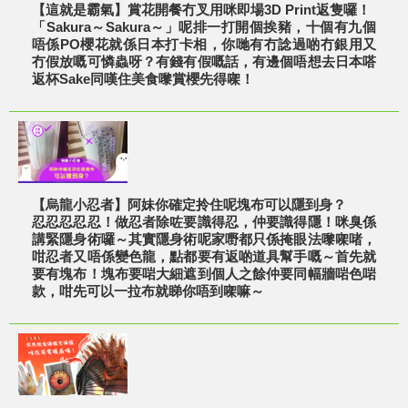
【這就是霸氣】賞花開餐冇叉用咪即場3D Print返隻囉！
「Sakura～Sakura～」呢排一打開個挨豬，十個有九個
唔係PO櫻花就係日本打卡相，你哋有冇諗過啲冇銀用又
冇假放嘅可憐蟲呀？有錢有假嘅話，有邊個唔想去日本嗒
返杯Sake同嘆住美食嚟賞櫻先得㗎！
【烏龍小忍者】阿妹你確定拎住呢塊布可以隱到身？
忍忍忍忍忍！做忍者除咗要識得忍，仲要識得隱！咪臭係
講緊隱身術囉～其實隱身術呢家嘢都只係掩眼法嚟㗎啫，
咁忍者又唔係變色龍，點都要有返啲道具幫手嘅～首先就
要有塊布！塊布要啱大細遮到個人之餘仲要同幅牆啱色啱
款，咁先可以一拉布就睇你唔到㗎嘛～