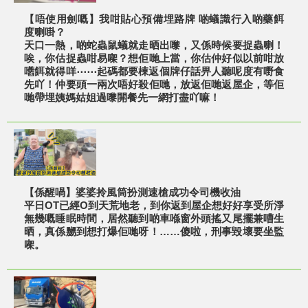
【唔使用劍嘅】我咁貼心預備埋路牌 啲蟻識行入啲藥餌
度喇啩？
天口一熱，啲蛇蟲鼠蟻就走晒出嚟，又係時候要捉蟲喇！
唉，你估捉蟲咁易㗎？想佢哋上當，你估仲好似以前咁放
嚿餌就得咩⋯⋯起碼都要棟返個牌仔話畀人聽呢度有嘢食
先吖！仲要頭一兩次唔好殺佢哋，放返佢哋返屋企，等佢
哋帶埋姨媽姑姐過嚟開餐先一網打盡吖嘛！
【係醒喎】婆婆拎風筒扮測速槍成功令司機收油
平日OT已經O到天荒地老，到你返到屋企想好好享受所淨
無幾嘅睡眠時間，居然聽到啲車喺窗外頭搖又尾擺兼嘈生
晒，真係嬲到想打爆佢哋呀！……傻啦，刑事毀壞要坐監
㗎。