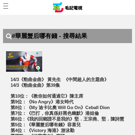
#華麗蟹后哪有錢 - 搜尋結果
14/3《勁曲金曲》 黃先生 《中間超人的主題曲》
14/3《勁曲金曲》第39集
第10位：《教你如何通過它》陳主席
第9位：《No Angry》港女時代
第8位：《My 迪卡比奧 Will Go On》Ceball Dion
第7位：《巴打，你真係好黑色幽默》港姐倫
第6位 :《我的回鄉證不是我的》堅．王宗堯、堅．陳詩慧
第5位：《華麗蟹后哪有錢》容喜兒
第4位：《Victory 海港》游泳勤