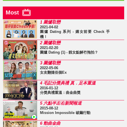
Most
1 圍爐取戀
2021-04-02
圍爐 Dating 系列 - 媾女前要 Check 手
機！
2 圍爐取戀
2021-02-20
圍爐 Dating (1) - 靚女點解冇拖拍？
3 圍爐取戀
2022-05-06
女友翻撻佢個Ex
4 毛記分獎典禮 真．足本重溫
2016-01-12
分獎典禮重溫：曲金曲獎
5 六點半左右新聞報道
2015-08-12
Mission Impossible 破繭行動
6 勁曲金曲