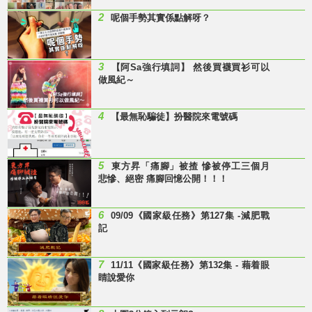
2
呢個手勢其實係點解呀？
3
【阿Sa強行填詞】 然後買襪買衫可以
做風紀～
4
【最無恥騙徒】扮醫院來電號碼
5
東方昇「痛腳」被揸 慘被停工三個月
悲慘、絕密 痛腳回憶公開！！！
6
09/09《國家級任務》第127集 -減肥戰
記
7
11/11《國家級任務》第132集 - 藉着眼
睛說愛你