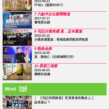
2015-09-21
FF的s《羞家BABY》
7 六點半左右新聞報道
2017-07-17
書海恩仇錄
8 毛記分獎典禮 真．足本重溫
2016-01-12
分獎典禮重溫：香港區最受歡迎男歌星
9 勁曲金曲
2015-10-05
真．陳奐仁《北韓海闊天空》
10 星期三港案
2016-06-01
搬輕你負擔
Most
1
【毛記民間搜查】究竟香港有幾多人二
趾長過公 ?