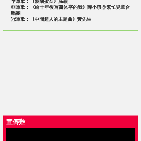
季軍歌：《波蘭蜜友》腐穎
亞軍歌：《给十年後写简体字的我》薛小琪@繁忙兒童合
唱團
冠軍歌：《中間超人的主題曲》黃先生
宣傳難