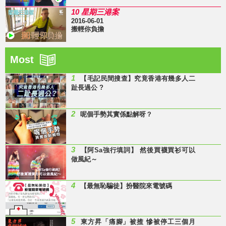
10 星期三港案
2016-06-01
搬輕你負擔
Most
1
【毛記民間搜查】究竟香港有幾多人二
趾長過公 ?
2
呢個手勢其實係點解呀？
3
【阿Sa強行填詞】 然後買襪買衫可以
做風紀～
4
【最無恥騙徒】扮醫院來電號碼
5
東方昇「痛腳」被揸 慘被停工三個月