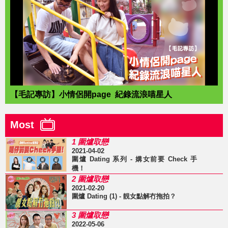
【毛記專訪】小情侶開page 紀錄流浪喵星人
Most
1 圍爐取戀
2021-04-02
圍爐 Dating 系列 - 媾女前要 Check 手
機！
2 圍爐取戀
2021-02-20
圍爐 Dating (1) - 靚女點解冇拖拍？
3 圍爐取戀
2022-05-06