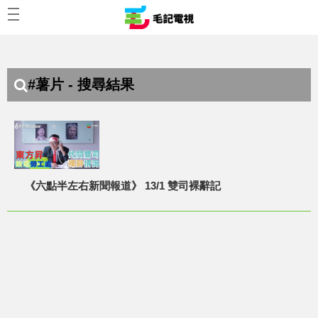
#薯片 - 搜尋結果
《六點半左右新聞報道》 13/1 雙司裸辭記