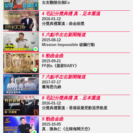
女友翻撻佢個Ex
4 毛記分獎典禮 真．足本重溫
2016-01-12
分獎典禮重溫：曲金曲獎
5 六點半左右新聞報道
2015-08-12
Mission Impossible 破繭行動
6 勁曲金曲
2015-09-21
FF的s《羞家BABY》
7 六點半左右新聞報道
2017-07-17
書海恩仇錄
8 毛記分獎典禮 真．足本重溫
2016-01-12
分獎典禮重溫：香港區最受歡迎男歌星
9 勁曲金曲
2015-10-05
真．陳奐仁《北韓海闊天空》