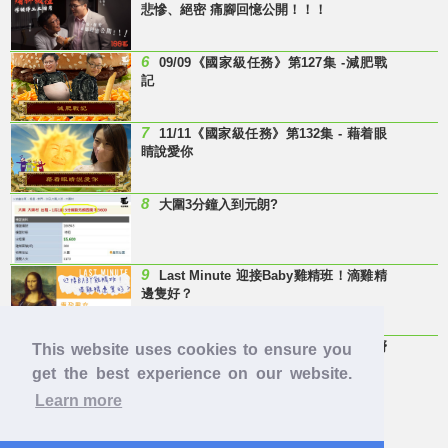
悲慘、絕密 痛腳回憶公開！！！
6
09/09《國家級任務》第127集 -減肥戰
記
7
11/11《國家級任務》第132集 - 藉着眼
睛說愛你
8
大圍3分鐘入到元朗?
9
Last Minute 迎接Baby雞精班！滴雞精
邊隻好？
10
【童年回憶】 有冇人記得呢兩隻嘢
This website uses cookies to ensure you
呀？
get the best experience on our website.
Learn more