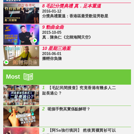
8 毛記分獎典禮 真．足本重溫
2016-01-12
分獎典禮重溫：香港區最受歡迎男歌星
9 勁曲金曲
2015-10-05
真．陳奐仁《北韓海闊天空》
10 星期三港案
2016-06-01
搬輕你負擔
Most
1
【毛記民間搜查】究竟香港有幾多人二
趾長過公 ?
2
呢個手勢其實係點解呀？
3
【阿Sa強行填詞】 然後買襪買衫可以