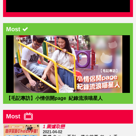
Most
【毛記專訪】小情侶開page 紀錄流浪喵星人
Most
1 圍爐取戀
2021-04-02