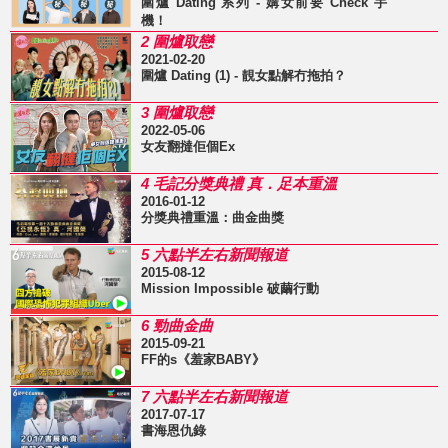
圍爐 Dating 系列 - 媾女前要 Check 手
機！
2 圍爐取戀
2021-02-20
圍爐 Dating (1) - 靚女點解冇拖拍？
3 圍爐取戀
2022-05-06
女友翻撻佢個Ex
4 毛記分獎典禮 真．足本重溫
2016-01-12
分獎典禮重溫：曲金曲獎
5 六點半左右新聞報道
2015-08-12
Mission Impossible 破繭行動
6 勁曲金曲
2015-09-21
FF的s《羞家BABY》
7 六點半左右新聞報道
2017-07-17
書海恩仇錄