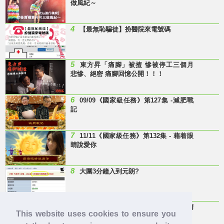
做風紀～
4
【最無恥騙徒】扮醫院來電號碼
5
東方昇「痛腳」被揸 慘被停工三個月
悲慘、絕密 痛腳回憶公開！！！
6
09/09《國家級任務》第127集 -減肥戰
記
7
11/11《國家級任務》第132集 - 藉着眼
睛說愛你
8
大圍3分鐘入到元朗?
9
Last Minute 迎接Baby雞精班！滴雞精
This website uses cookies to ensure you
邊隻好？