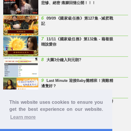
悲慘、絕密 痛腳回憶公開！！！
6
09/09《國家級任務》第127集 -減肥戰
記
7
11/11《國家級任務》第132集 - 藉着眼
睛說愛你
8
大圍3分鐘入到元朗?
9
Last Minute 迎接Baby雞精班！滴雞精
邊隻好？
10
【童年回憶】 有冇人記得呢兩隻嘢
This website uses cookies to ensure you
呀？
get the best experience on our website.
Learn more