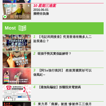
10 星期三港案
2016-06-01
搬輕你負擔
Most
1
【毛記民間搜查】究竟香港有幾多人二
趾長過公 ?
2
呢個手勢其實係點解呀？
3
【阿Sa強行填詞】 然後買襪買衫可以
做風紀～
4
【最無恥騙徒】扮醫院來電號碼
5
東方昇「痛腳」被揸 慘被停工三個月