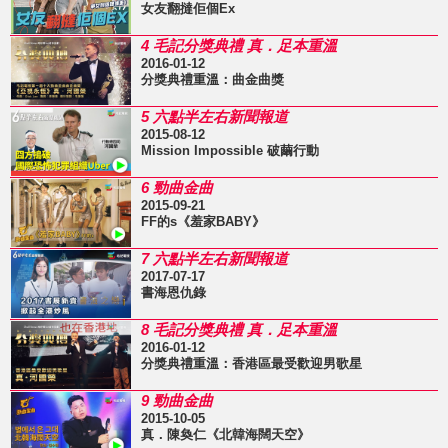
女友翻撻佢個Ex
4 毛記分獎典禮 真．足本重溫
2016-01-12
分獎典禮重溫：曲金曲獎
5 六點半左右新聞報道
2015-08-12
Mission Impossible 破繭行動
6 勁曲金曲
2015-09-21
FF的s《羞家BABY》
7 六點半左右新聞報道
2017-07-17
書海恩仇錄
8 毛記分獎典禮 真．足本重溫
2016-01-12
分獎典禮重溫：香港區最受歡迎男歌星
9 勁曲金曲
2015-10-05
真．陳奐仁《北韓海闊天空》