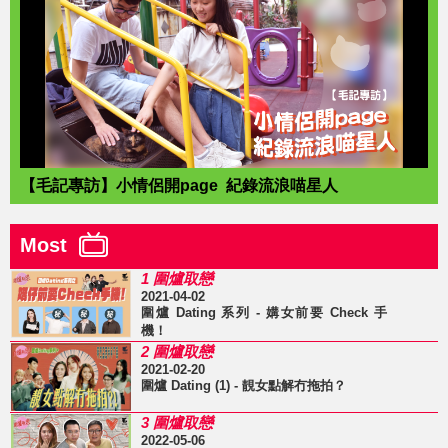
【毛記專訪】小情侶開page 紀錄流浪喵星人
Most
1 圍爐取戀
2021-04-02
圍爐 Dating 系列 - 媾女前要 Check 手
機！
2 圍爐取戀
2021-02-20
圍爐 Dating (1) - 靚女點解冇拖拍？
3 圍爐取戀
2022-05-06