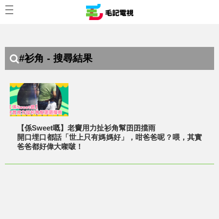
#衫角 - 搜尋結果
【係Sweet嘅】老竇用力扯衫角幫囝囝擋雨
開口埋口都話「世上只有媽媽好」，咁爸爸呢？喂，其實
爸爸都好偉大㗎啵！