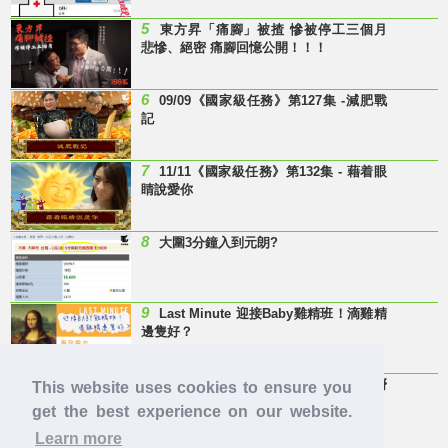
5
東方昇「痛腳」被揸 慘被停工三個月
悲慘、絕密 痛腳回憶公開！！！
6
09/09《國家級任務》第127集 -減肥戰
記
7
11/11《國家級任務》第132集 - 藉着眼
睛說愛你
8
大圍3分鐘入到元朗?
9
Last Minute 迎接Baby雞精班！滴雞精
邊隻好？
10
【童年回憶】 有冇人記得呢兩隻嘢
This website uses cookies to ensure you
呀？
get the best experience on our website.
Learn more