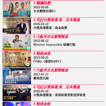
3 圍爐取戀
2022-05-06
女友翻撻佢個Ex
4 毛記分獎典禮 真．足本重溫
2016-01-12
分獎典禮重溫：曲金曲獎
5 六點半左右新聞報道
2015-08-12
Mission Impossible 破繭行動
6 勁曲金曲
2015-09-21
FF的s《羞家BABY》
7 六點半左右新聞報道
2017-07-17
書海恩仇錄
8 毛記分獎典禮 真．足本重溫
2016-01-12
分獎典禮重溫：香港區最受歡迎男歌星
9 勁曲金曲