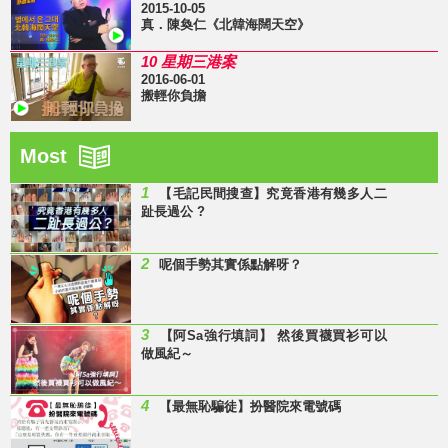
2015-10-05
真．陳奐仁《北韓海闊天空》
10 星期三港案
2016-06-01
搬輕你負擔
Most
1
【毛記民間搜查】究竟香港有幾多人二
趾長過公 ?
2
呢個手勢其實係點解呀？
3
【阿Sa強行填詞】 然後買襪買衫可以
做風紀～
4
【最無恥騙徒】扮醫院來電號碼