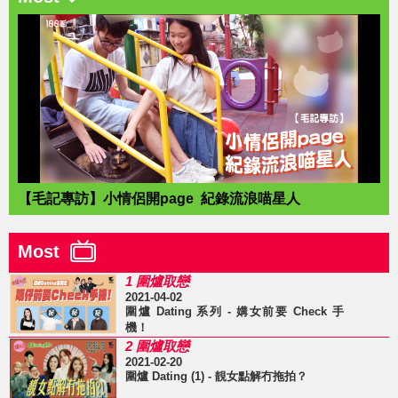
【毛記專訪】小情侶開page 紀錄流浪喵星人
Most
1 圍爐取戀
2021-04-02
圍爐 Dating 系列 - 媾女前要 Check 手
機！
2 圍爐取戀
2021-02-20
圍爐 Dating (1) - 靚女點解冇拖拍？