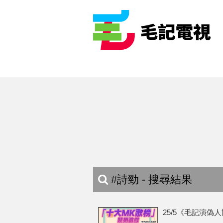
#詩勁 - 搜尋結果
25/5《毛記演偽