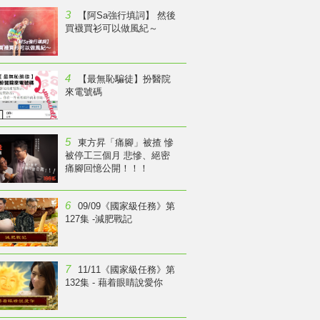
3
【阿Sa強行填詞】 然後
買襪買衫可以做風紀～
4
【最無恥騙徒】扮醫院
來電號碼
5
東方昇「痛腳」被揸 慘
被停工三個月 悲慘、絕密
痛腳回憶公開！！！
6
09/09《國家級任務》第
127集 -減肥戰記
7
11/11《國家級任務》第
132集 - 藉着眼睛說愛你