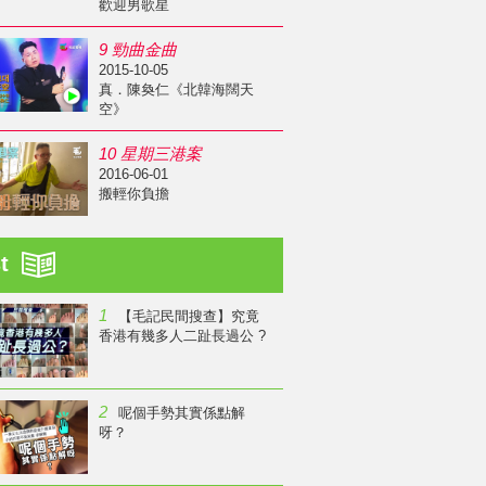
歡迎男歌星
9 勁曲金曲
2015-10-05
真．陳奐仁《北韓海闊天
空》
10 星期三港案
2016-06-01
搬輕你負擔
st
1
【毛記民間搜查】究竟
香港有幾多人二趾長過公 ?
2
呢個手勢其實係點解
呀？