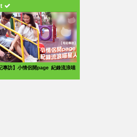
st
記專訪】小情侶開page 紀錄流浪喵