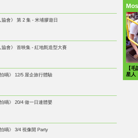
Mo
人協會》 第 2 集 - 米埔膠遊日
人協會》 首映集 - 紅地氈造型大賽
【毛
星人
喎》 12/5 屋企旅行體驗
喎》 20/4 做一日連體嬰
》 3/4 視像開 Party