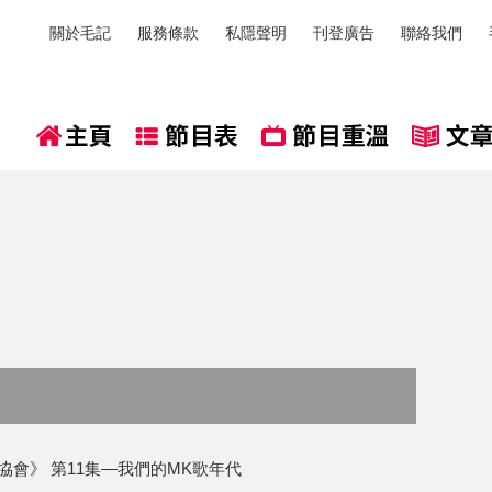
關於毛記
服務條款
私隱聲明
刊登廣告
聯絡我們
人協會》 第11集—我們的MK歌年代