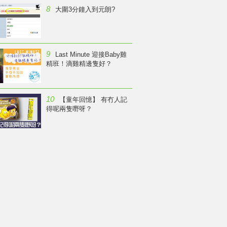
8
大圍3分鐘入到元朗?
9
Last Minute 迎接Baby雞
精班！滴雞精邊隻好？
10
【童年回憶】 有冇人記
得呢兩隻嘢呀？