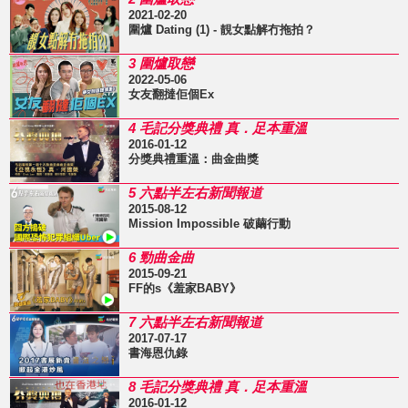
2021-02-20
圍爐 Dating (1) - 靚女點解冇拖拍？
3 圍爐取戀
2022-05-06
女友翻撻佢個Ex
4 毛記分獎典禮 真．足本重溫
2016-01-12
分獎典禮重溫：曲金曲獎
5 六點半左右新聞報道
2015-08-12
Mission Impossible 破繭行動
6 勁曲金曲
2015-09-21
FF的s《羞家BABY》
7 六點半左右新聞報道
2017-07-17
書海恩仇錄
8 毛記分獎典禮 真．足本重溫
2016-01-12