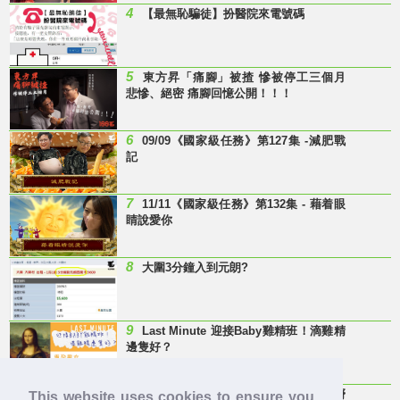
4
【最無恥騙徒】扮醫院來電號碼
5
東方昇「痛腳」被揸 慘被停工三個月
悲慘、絕密 痛腳回憶公開！！！
6
09/09《國家級任務》第127集 -減肥戰
記
7
11/11《國家級任務》第132集 - 藉着眼
睛說愛你
8
大圍3分鐘入到元朗?
9
Last Minute 迎接Baby雞精班！滴雞精
邊隻好？
10
【童年回憶】 有冇人記得呢兩隻嘢
This website uses cookies to ensure you