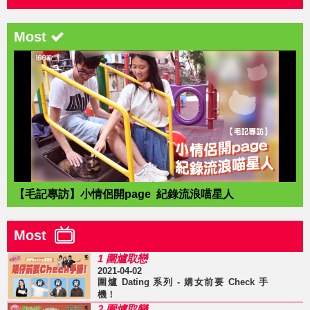
Most
【毛記專訪】小情侶開page 紀錄流浪喵星人
Most
1 圍爐取戀
2021-04-02
圍爐 Dating 系列 - 媾女前要 Check 手
機！
2 圍爐取戀