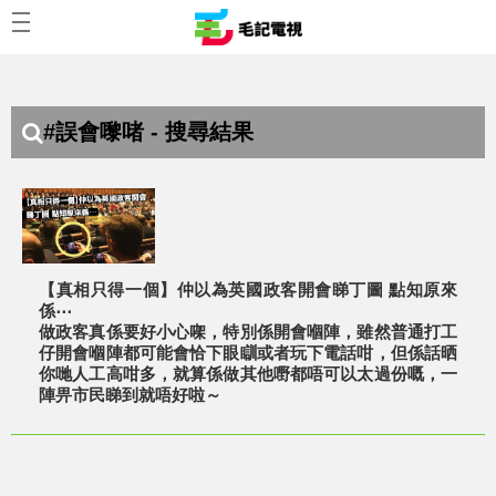
#誤會嚟啫 - 搜尋結果
【真相只得一個】仲以為英國政客開會睇丁圖 點知原來
係⋯
做政客真係要好小心㗎，特別係開會嗰陣，雖然普通打工
仔開會嗰陣都可能會恰下眼瞓或者玩下電話咁，但係話晒
你哋人工高咁多，就算係做其他嘢都唔可以太過份嘅，一
陣畀市民睇到就唔好啦～