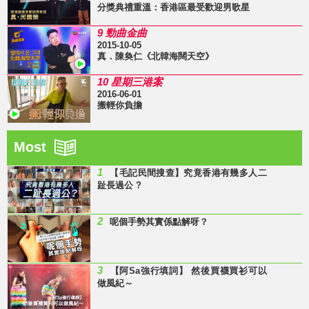
分獎典禮重溫：香港區最受歡迎男歌星
9 勁曲金曲
2015-10-05
真．陳奐仁《北韓海闊天空》
10 星期三港案
2016-06-01
搬輕你負擔
Most
1
【毛記民間搜查】究竟香港有幾多人二
趾長過公 ?
2
呢個手勢其實係點解呀？
3
【阿Sa強行填詞】 然後買襪買衫可以
做風紀～