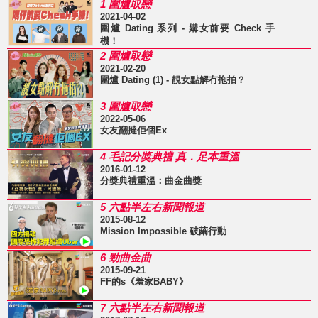
1 圍爐取戀
2021-04-02
圍爐 Dating 系列 - 媾女前要 Check 手
機！
2 圍爐取戀
2021-02-20
圍爐 Dating (1) - 靚女點解冇拖拍？
3 圍爐取戀
2022-05-06
女友翻撻佢個Ex
4 毛記分獎典禮 真．足本重溫
2016-01-12
分獎典禮重溫：曲金曲獎
5 六點半左右新聞報道
2015-08-12
Mission Impossible 破繭行動
6 勁曲金曲
2015-09-21
FF的s《羞家BABY》
7 六點半左右新聞報道