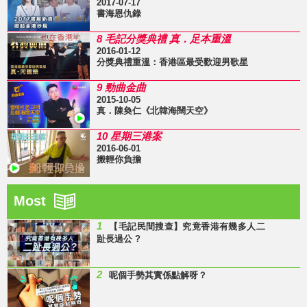
2017-07-17
書海恩仇錄
8 毛記分獎典禮 真．足本重溫
2016-01-12
分獎典禮重溫：香港區最受歡迎男歌星
9 勁曲金曲
2015-10-05
真．陳奐仁《北韓海闊天空》
10 星期三港案
2016-06-01
搬輕你負擔
Most
1
【毛記民間搜查】究竟香港有幾多人二
趾長過公 ?
2
呢個手勢其實係點解呀？