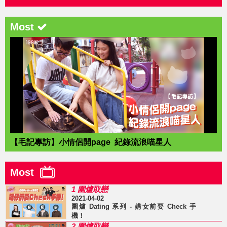
Most
【毛記專訪】小情侶開page 紀錄流浪喵星人
Most
1 圍爐取戀
2021-04-02
圍爐 Dating 系列 - 媾女前要 Check 手
機！
2 圍爐取戀