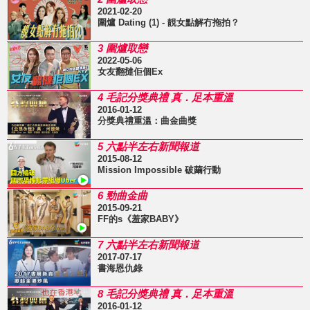
2021-02-20
圍爐 Dating (1) - 靚女點解冇拖拍？
3 圍爐取戀
2022-05-06
女友翻撻佢個Ex
4 毛記分獎典禮 真．足本重溫
2016-01-12
分獎典禮重溫：曲金曲獎
5 六點半左右新聞報道
2015-08-12
Mission Impossible 破繭行動
6 勁曲金曲
2015-09-21
FF的s《羞家BABY》
7 六點半左右新聞報道
2017-07-17
書海恩仇錄
8 毛記分獎典禮 真．足本重溫
2016-01-12