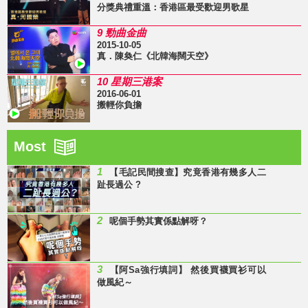
分獎典禮重溫：香港區最受歡迎男歌星
9 勁曲金曲
2015-10-05
真．陳奐仁《北韓海闊天空》
10 星期三港案
2016-06-01
搬輕你負擔
Most
1
【毛記民間搜查】究竟香港有幾多人二
趾長過公 ?
2
呢個手勢其實係點解呀？
3
【阿Sa強行填詞】 然後買襪買衫可以
做風紀～