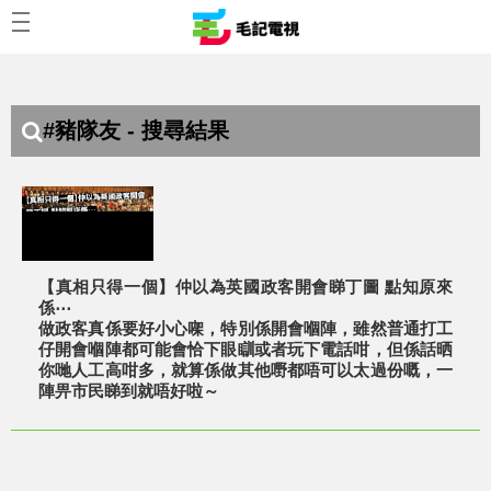
#豬隊友 - 搜尋結果
【真相只得一個】仲以為英國政客開會睇丁圖 點知原來
係⋯
做政客真係要好小心㗎，特別係開會嗰陣，雖然普通打工
仔開會嗰陣都可能會恰下眼瞓或者玩下電話咁，但係話晒
你哋人工高咁多，就算係做其他嘢都唔可以太過份嘅，一
陣畀市民睇到就唔好啦～