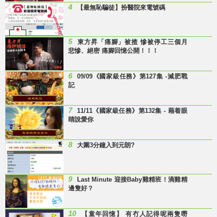
4
【最無恥騙徒】扮醫院來電號碼
5
東方昇「痛腳」被揸 慘被停工三個月
悲慘、絕密 痛腳回憶公開！！！
6
09/09《國家級任務》第127集 -減肥戰
記
7
11/11《國家級任務》第132集 - 藉着眼
睛說愛你
8
大圍3分鐘入到元朗?
9
Last Minute 迎接Baby雞精班！滴雞精
邊隻好？
10
【童年回憶】 有冇人記得呢兩隻嘢