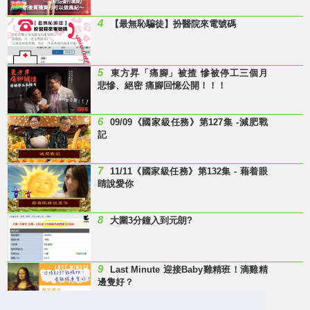
4
【最無恥騙徒】扮醫院來電號碼
5
東方昇「痛腳」被揸 慘被停工三個月
悲慘、絕密 痛腳回憶公開！！！
6
09/09《國家級任務》第127集 -減肥戰
記
7
11/11《國家級任務》第132集 - 藉着眼
睛說愛你
8
大圍3分鐘入到元朗?
9
Last Minute 迎接Baby雞精班！滴雞精
邊隻好？