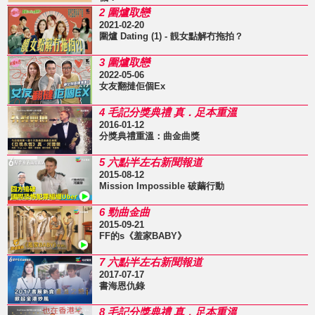
2 圍爐取戀
2021-02-20
圍爐 Dating (1) - 靚女點解冇拖拍？
3 圍爐取戀
2022-05-06
女友翻撻佢個Ex
4 毛記分獎典禮 真．足本重溫
2016-01-12
分獎典禮重溫：曲金曲獎
5 六點半左右新聞報道
2015-08-12
Mission Impossible 破繭行動
6 勁曲金曲
2015-09-21
FF的s《羞家BABY》
7 六點半左右新聞報道
2017-07-17
書海恩仇錄
8 毛記分獎典禮 真．足本重溫