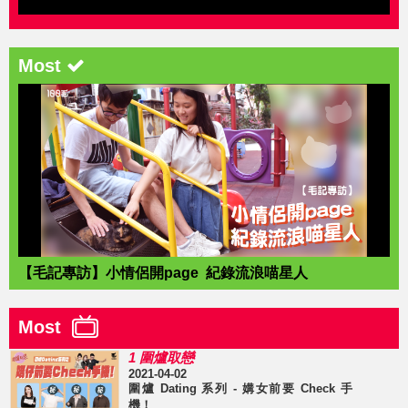
Most
【毛記專訪】小情侶開page 紀錄流浪喵星人
Most
1 圍爐取戀
2021-04-02
圍爐 Dating 系列 - 媾女前要 Check 手
機！