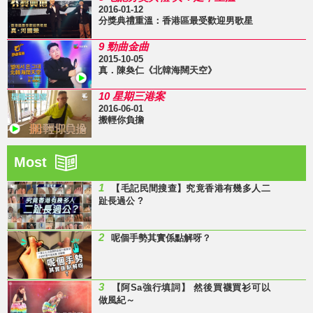
2016-01-12
分獎典禮重溫：香港區最受歡迎男歌星
9 勁曲金曲
2015-10-05
真．陳奐仁《北韓海闊天空》
10 星期三港案
2016-06-01
搬輕你負擔
Most
1
【毛記民間搜查】究竟香港有幾多人二
趾長過公 ?
2
呢個手勢其實係點解呀？
3
【阿Sa強行填詞】 然後買襪買衫可以
做風紀～