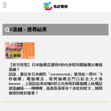
#退錢 - 搜尋結果
【有冇咁堅】日本咖喱店講明9秒內拎唔到碟咖喱出嚟就
退錢？
話說，最近有日本網民「curenormal」發現咗一間叫「9
秒咖喱」嘅咖喱店，呢間咖喱店門口貼住大大張
banner，上面話如果佢哋9秒之內拎唔到碟咖喱上枱嘅話
就退錢喎⋯⋯嘩嘩嘩，係真唔係呀你？你吹到咁大，陣間
做唔到咪好樣衰？