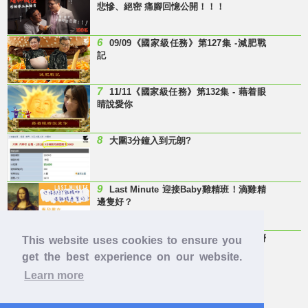
悲慘、絕密 痛腳回憶公開！！！
6
09/09《國家級任務》第127集 -減肥戰
記
7
11/11《國家級任務》第132集 - 藉着眼
睛說愛你
8
大圍3分鐘入到元朗?
9
Last Minute 迎接Baby雞精班！滴雞精
邊隻好？
10
【童年回憶】 有冇人記得呢兩隻嘢
This website uses cookies to ensure you
呀？
get the best experience on our website.
Learn more