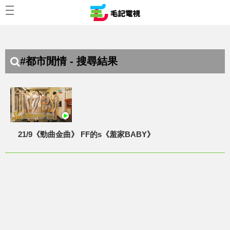
#都市閒情 - 搜尋結果
21/9《勁曲金曲》 FF的s《羞家BABY》