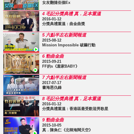
女友翻撻佢個Ex
4 毛記分獎典禮 真．足本重溫
2016-01-12
分獎典禮重溫：曲金曲獎
5 六點半左右新聞報道
2015-08-12
Mission Impossible 破繭行動
6 勁曲金曲
2015-09-21
FF的s《羞家BABY》
7 六點半左右新聞報道
2017-07-17
書海恩仇錄
8 毛記分獎典禮 真．足本重溫
2016-01-12
分獎典禮重溫：香港區最受歡迎男歌星
9 勁曲金曲
2015-10-05
真．陳奐仁《北韓海闊天空》