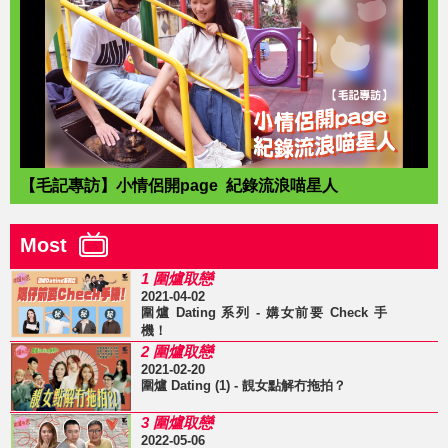
【毛記專訪】小情侶開page 紀錄流浪喵星人
Most
1 圍爐取戀
2021-04-02
圍爐 Dating 系列 - 媾女前要 Check 手
機！
2 圍爐取戀
2021-02-20
圍爐 Dating (1) - 靚女點解冇拖拍？
3 圍爐取戀
2022-05-06