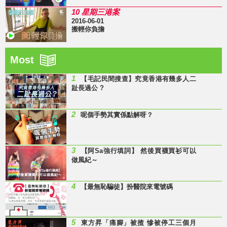
10 星期三港案
2016-06-01
搬輕你負擔
Most
1
【毛記民間搜查】究竟香港有幾多人二
趾長過公 ?
2
呢個手勢其實係點解呀？
3
【阿Sa強行填詞】 然後買襪買衫可以
做風紀～
4
【最無恥騙徒】扮醫院來電號碼
5
東方昇「痛腳」被揸 慘被停工三個月