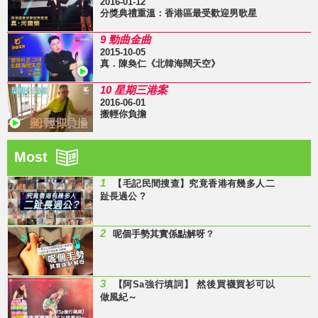
2016-01-12
分獎典禮重溫：香港區最受歡迎男歌星
9 勁曲金曲
2015-10-05
真．陳奐仁《北韓海闊天空》
10 星期三港案
2016-06-01
搬輕你負擔
Most
1
【毛記民間搜查】究竟香港有幾多人二
趾長過公 ?
2
呢個手勢其實係點解呀？
3
【阿Sa強行填詞】 然後買襪買衫可以
做風紀～