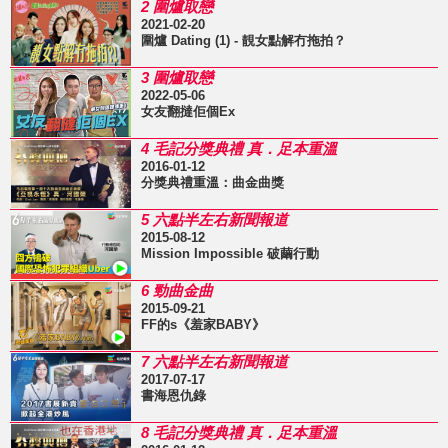
2 圍爐取戀
2021-02-20
圍爐 Dating (1) - 靚女點解冇拖拍？
3 圍爐取戀
2022-05-06
女友翻撻佢個Ex
4 毛記分獎典禮 真．足本重溫
2016-01-12
分獎典禮重溫：曲金曲獎
5 六點半左右新聞報道
2015-08-12
Mission Impossible 破繭行動
6 勁曲金曲
2015-09-21
FF的s《羞家BABY》
7 六點半左右新聞報道
2017-07-17
書海恩仇錄
8 毛記分獎典禮 真．足本重溫