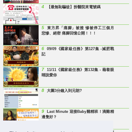
4
【最無恥騙徒】扮醫院來電號碼
5
東方昇「痛腳」被揸 慘被停工三個月
悲慘、絕密 痛腳回憶公開！！！
6
09/09《國家級任務》第127集 -減肥戰
記
7
11/11《國家級任務》第132集 - 藉着眼
睛說愛你
8
大圍3分鐘入到元朗?
9
Last Minute 迎接Baby雞精班！滴雞精
邊隻好？