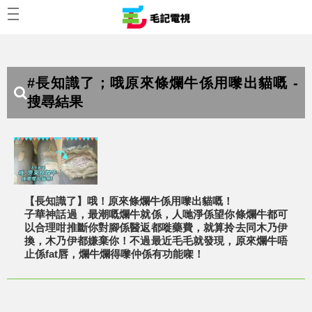
#長知識了；哦原來條爛牛係用嚟出貓嘅 -
搜尋結果
【長知識了】哦！原來條爛牛係用嚟出貓嘅！
子華神話過，最潮嘅爛牛就係，人哋淨係望你條爛牛都可
以合理咁推斷你對腳係醫返都嘥藥費，就算拎去同木乃伊
換，木乃伊都嫌棄你！不過最近毛毛就發現，原來爛牛唔
止係fat唇，爛牛爛得嚟仲係有功能㗎！