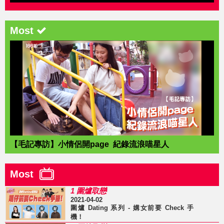
Most
【毛記專訪】小情侶開page 紀錄流浪喵星人
Most
1 圍爐取戀
2021-04-02
圍爐 Dating 系列 - 媾女前要 Check 手
機！