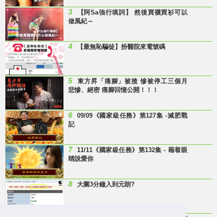
3
【阿Sa強行填詞】 然後買襪買衫可以
做風紀～
4
【最無恥騙徒】扮醫院來電號碼
5
東方昇「痛腳」被揸 慘被停工三個月
悲慘、絕密 痛腳回憶公開！！！
6
09/09《國家級任務》第127集 -減肥戰
記
7
11/11《國家級任務》第132集 - 藉着眼
睛說愛你
8
大圍3分鐘入到元朗?