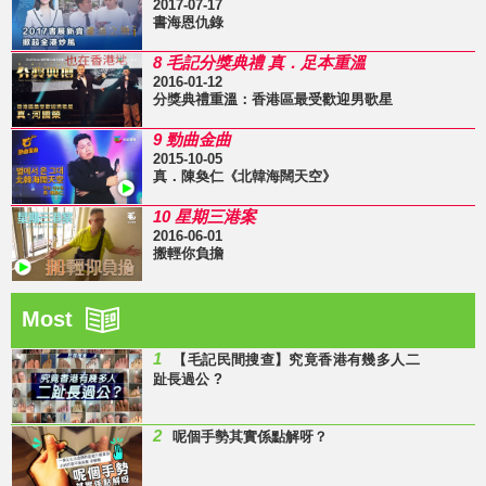
2017-07-17
書海恩仇錄
8 毛記分獎典禮 真．足本重溫
2016-01-12
分獎典禮重溫：香港區最受歡迎男歌星
9 勁曲金曲
2015-10-05
真．陳奐仁《北韓海闊天空》
10 星期三港案
2016-06-01
搬輕你負擔
Most
1
【毛記民間搜查】究竟香港有幾多人二
趾長過公 ?
2
呢個手勢其實係點解呀？