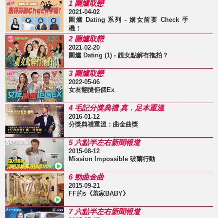
1 圍爐取戀
2021-04-02
圍爐 Dating 系列 - 媾女前要 Check 手
機！
2 圍爐取戀
2021-02-20
圍爐 Dating (1) - 靚女點解冇拖拍？
3 圍爐取戀
2022-05-06
女友翻撻佢個Ex
4 毛記分獎典禮 真．足本重溫
2016-01-12
分獎典禮重溫：曲金曲獎
5 六點半左右新聞報道
2015-08-12
Mission Impossible 破繭行動
6 勁曲金曲
2015-09-21
FF的s《羞家BABY》
7 六點半左右新聞報道