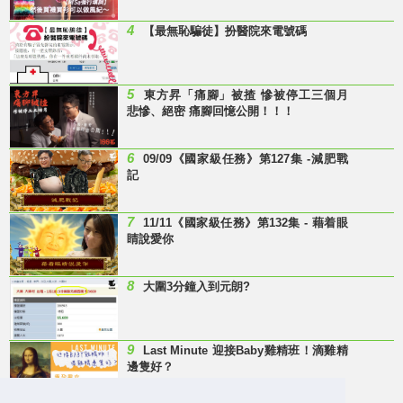
4
【最無恥騙徒】扮醫院來電號碼
5
東方昇「痛腳」被揸 慘被停工三個月
悲慘、絕密 痛腳回憶公開！！！
6
09/09《國家級任務》第127集 -減肥戰
記
7
11/11《國家級任務》第132集 - 藉着眼
睛說愛你
8
大圍3分鐘入到元朗?
9
Last Minute 迎接Baby雞精班！滴雞精
邊隻好？