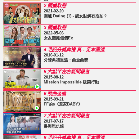
2 圍爐取戀
2021-02-20
圍爐 Dating (1) - 靚女點解冇拖拍？
3 圍爐取戀
2022-05-06
女友翻撻佢個Ex
4 毛記分獎典禮 真．足本重溫
2016-01-12
分獎典禮重溫：曲金曲獎
5 六點半左右新聞報道
2015-08-12
Mission Impossible 破繭行動
6 勁曲金曲
2015-09-21
FF的s《羞家BABY》
7 六點半左右新聞報道
2017-07-17
書海恩仇錄
8 毛記分獎典禮 真．足本重溫