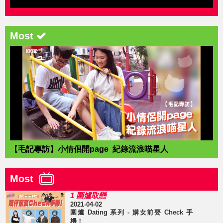
Most
【毛記專訪】小情侶開page 紀錄流浪喵星人
Most
1 圍爐取戀
2021-04-02
圍爐 Dating 系列 - 媾女前要 Check 手
機！