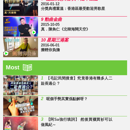
2016-01-12
分獎典禮重溫：香港區最受歡迎男歌星
9 勁曲金曲
2015-10-05
真．陳奐仁《北韓海闊天空》
10 星期三港案
2016-06-01
搬輕你負擔
Most
1
【毛記民間搜查】究竟香港有幾多人二
趾長過公 ?
2
呢個手勢其實係點解呀？
3
【阿Sa強行填詞】 然後買襪買衫可以
做風紀～