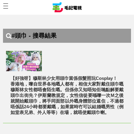
#頭巾 - 搜尋結果
【好強呀】穆斯林少女用頭巾當係假髮照玩Cosplay！
香港地，嚟自世界各地嘅人都有，相信大家對戴住頭巾嘅
穆斯林女性都唔會陌生嘅。但係你又知唔知佢哋點解要戴
頭巾出街先？伊斯蘭教規定，女性信徒要喺嚟一次M之後
就開始戴頭巾，將手同面部以外嘅身體部位遮住，不過都
唔係話24小時都要戴嘅，如果當時冇可以結婚嘅男性（例
如堂表兄弟、外人等等）在場，就唔使戴頭巾喇。