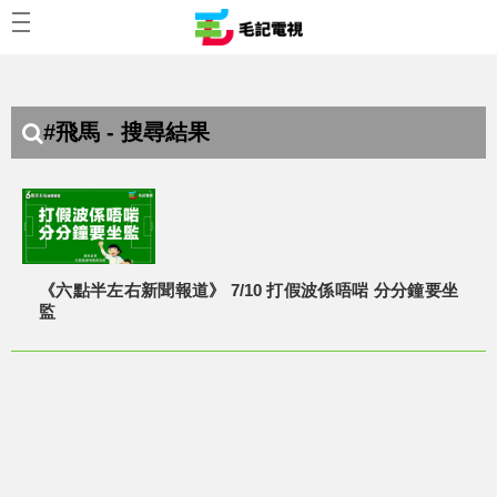
#飛馬 - 搜尋結果
《六點半左右新聞報道》 7/10 打假波係唔啱 分分鐘要坐
監