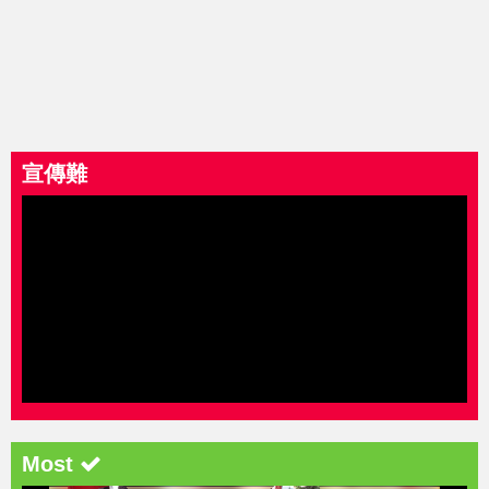
宣傳難
Most