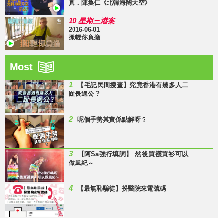
真．陳奐仁《北韓海闊天空》
10 星期三港案
2016-06-01
搬輕你負擔
Most
1
【毛記民間搜查】究竟香港有幾多人二
趾長過公 ?
2
呢個手勢其實係點解呀？
3
【阿Sa強行填詞】 然後買襪買衫可以
做風紀～
4
【最無恥騙徒】扮醫院來電號碼