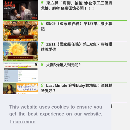
5
東方昇「痛腳」被揸 慘被停工三個月
悲慘、絕密 痛腳回憶公開！！！
6
09/09《國家級任務》第127集 -減肥戰
記
7
11/11《國家級任務》第132集 - 藉着眼
睛說愛你
8
大圍3分鐘入到元朗?
9
Last Minute 迎接Baby雞精班！滴雞精
邊隻好？
10
【童年回憶】 有冇人記得呢兩隻嘢
This website uses cookies to ensure you
呀？
get the best experience on our website.
Learn more