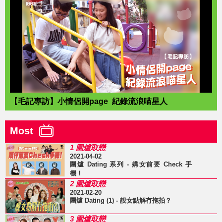
【毛記專訪】小情侶開page 紀錄流浪喵星人
Most
1 圍爐取戀
2021-04-02
圍爐 Dating 系列 - 媾女前要 Check 手
機！
2 圍爐取戀
2021-02-20
圍爐 Dating (1) - 靚女點解冇拖拍？
3 圍爐取戀