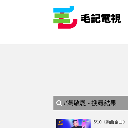
#馮敬恩 - 搜尋結果
5/10《勁曲金曲