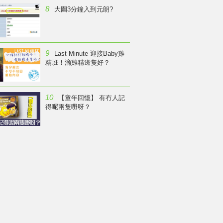
8
大圍3分鐘入到元朗?
9
Last Minute 迎接Baby雞
精班！滴雞精邊隻好？
10
【童年回憶】 有冇人記
得呢兩隻嘢呀？