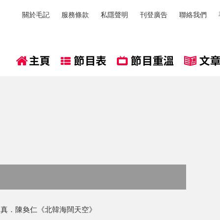
關於毛記
服務條款
私隱聲明
刊登廣告
聯絡我們
》 真．陳奐仁《北韓海闊天空》