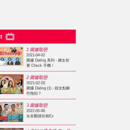
st
1 圍爐取戀
2021-04-02
圍爐 Dating 系列 - 媾女前
要 Check 手機！
2 圍爐取戀
2021-02-20
圍爐 Dating (1) - 靚女點解
冇拖拍？
3 圍爐取戀
2022-05-06
女友翻撻佢個Ex