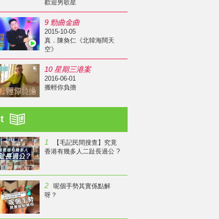
歡迎男歌星
9 勁曲金曲
2015-10-05
真．陳奐仁《北韓海闊天
空》
10 星期三港案
2016-06-01
搬輕你負擔
st
1
【毛記民間搜查】究竟
香港有幾多人二趾長過公 ?
2
呢個手勢其實係點解
呀？