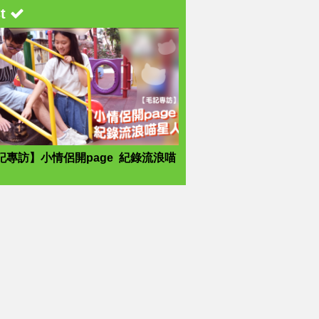
st
記專訪】小情侶開page 紀錄流浪喵