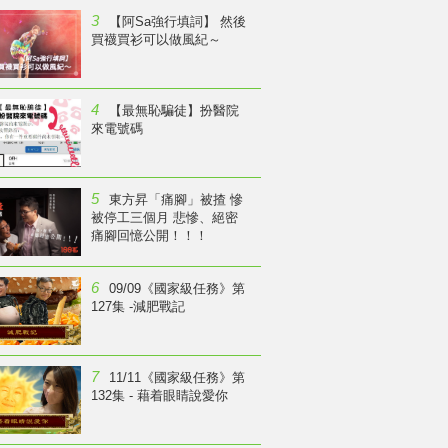
3
【阿Sa強行填詞】 然後
買襪買衫可以做風紀～
4
【最無恥騙徒】扮醫院
來電號碼
5
東方昇「痛腳」被揸 慘
被停工三個月 悲慘、絕密
痛腳回憶公開！！！
6
09/09《國家級任務》第
127集 -減肥戰記
7
11/11《國家級任務》第
132集 - 藉着眼睛說愛你