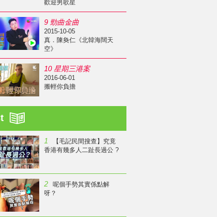
歡迎男歌星
9 勁曲金曲
2015-10-05
真．陳奐仁《北韓海闊天
空》
10 星期三港案
2016-06-01
搬輕你負擔
st
1
【毛記民間搜查】究竟
香港有幾多人二趾長過公 ?
2
呢個手勢其實係點解
呀？