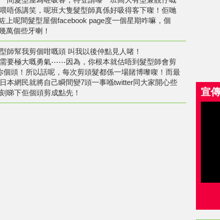
喂唔係講笑，呢班大隻髮型師真係好吸得客下㗎！佢哋
咗上呢間髮型屋個facebook page度一個星期咋嘛，個
十幾萬個些牙喇！
型師幫我剪個咁嘅頭 叫我以後仲點見人啫！
需要極大嘅勇氣⋯⋯因為，你根本就估唔到髮型師會剪
你個頭！所以話呢，每次剪頭髮都係一場賭博嚟㗎！而最
本網民就將自己瞬間變7頭一事喺twitter同大家開心些
宣
刻睇下佢個頭剪成點先！