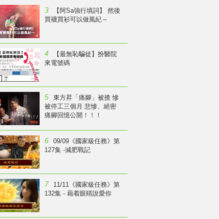
3
【阿Sa強行填詞】 然後
買襪買衫可以做風紀～
4
【最無恥騙徒】扮醫院
來電號碼
5
東方昇「痛腳」被揸 慘
被停工三個月 悲慘、絕密
痛腳回憶公開！！！
6
09/09《國家級任務》第
127集 -減肥戰記
7
11/11《國家級任務》第
132集 - 藉着眼睛說愛你