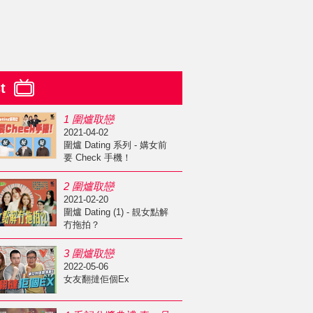
st
1 圍爐取戀
2021-04-02
圍爐 Dating 系列 - 媾女前
要 Check 手機！
2 圍爐取戀
2021-02-20
圍爐 Dating (1) - 靚女點解
冇拖拍？
3 圍爐取戀
2022-05-06
女友翻撻佢個Ex