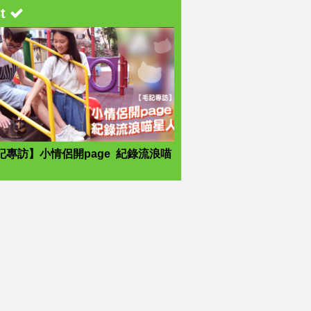
st
記專訪】小情侶開page 紀錄流浪喵