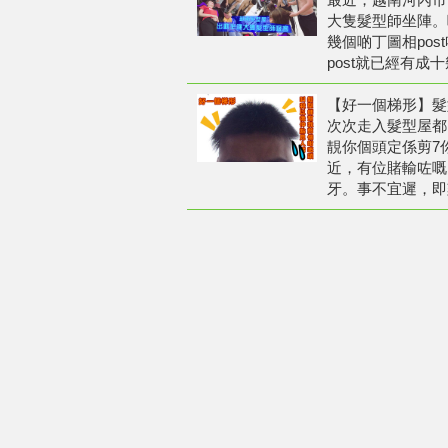
大隻髮型師坐陣。
幾個啲丁圖相post
post就已經有成
【好一個梯形】髮
次次走入髮型屋都
靚你個頭定係剪7
近，有位賭輸咗嘅日
牙。事不宜遲，即