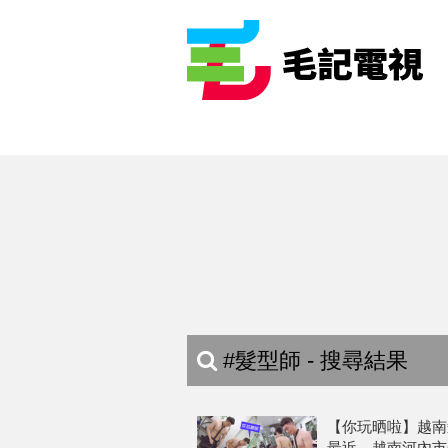
#髮型師 - 搜尋結果
【你玩晒啦】越南
最近，越南河內市