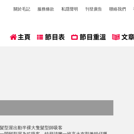
關於毛記
服務條款
私隱聲明
刊登廣告
聯絡我們
髮型屋出動半裸大隻髮型師吸客
一間髮型屋為咗吸客，特登請嚟一班高大有型兼靚仔嘅