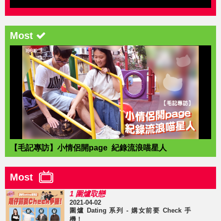
Most
【毛記專訪】小情侶開page 紀錄流浪喵星人
Most
1 圍爐取戀
2021-04-02
圍爐 Dating 系列 - 媾女前要 Check 手
機！