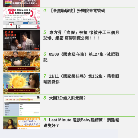
4
【最無恥騙徒】扮醫院來電號碼
5
東方昇「痛腳」被揸 慘被停工三個月
悲慘、絕密 痛腳回憶公開！！！
6
09/09《國家級任務》第127集 -減肥戰
記
7
11/11《國家級任務》第132集 - 藉着眼
睛說愛你
8
大圍3分鐘入到元朗?
9
Last Minute 迎接Baby雞精班！滴雞精
邊隻好？