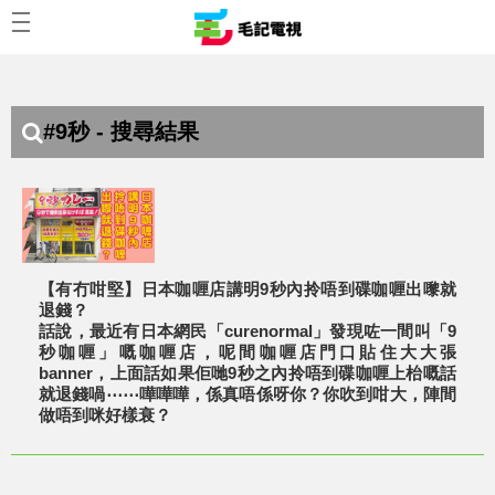
#9秒 - 搜尋結果
【有冇咁堅】日本咖喱店講明9秒內拎唔到碟咖喱出嚟就
退錢？
話說，最近有日本網民「curenormal」發現咗一間叫「9
秒咖喱」嘅咖喱店，呢間咖喱店門口貼住大大張
banner，上面話如果佢哋9秒之內拎唔到碟咖喱上枱嘅話
就退錢喎⋯⋯嘩嘩嘩，係真唔係呀你？你吹到咁大，陣間
做唔到咪好樣衰？