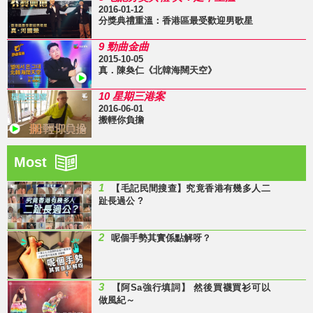
2016-01-12
分獎典禮重溫：香港區最受歡迎男歌星
9 勁曲金曲
2015-10-05
真．陳奐仁《北韓海闊天空》
10 星期三港案
2016-06-01
搬輕你負擔
Most
1
【毛記民間搜查】究竟香港有幾多人二
趾長過公 ?
2
呢個手勢其實係點解呀？
3
【阿Sa強行填詞】 然後買襪買衫可以
做風紀～