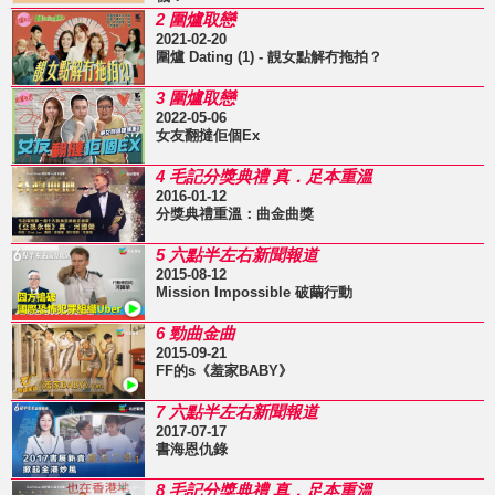
2 圍爐取戀
2021-02-20
圍爐 Dating (1) - 靚女點解冇拖拍？
3 圍爐取戀
2022-05-06
女友翻撻佢個Ex
4 毛記分獎典禮 真．足本重溫
2016-01-12
分獎典禮重溫：曲金曲獎
5 六點半左右新聞報道
2015-08-12
Mission Impossible 破繭行動
6 勁曲金曲
2015-09-21
FF的s《羞家BABY》
7 六點半左右新聞報道
2017-07-17
書海恩仇錄
8 毛記分獎典禮 真．足本重溫