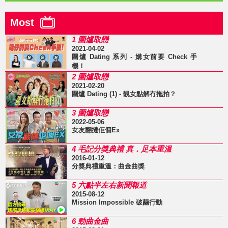
Most
1 圍爐取戀
2021-04-02
圍爐 Dating 系列 - 媾女前要 Check 手
機！
2 圍爐取戀
2021-02-20
圍爐 Dating (1) - 靚女點解冇拖拍？
3 圍爐取戀
2022-05-06
女友翻撻佢個Ex
4 毛記分獎典禮 真．足本重溫
2016-01-12
分獎典禮重溫：曲金曲獎
5 六點半左右新聞報道
2015-08-12
Mission Impossible 破繭行動
6 勁曲金曲