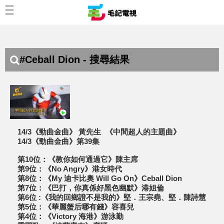
#Ceball Dion - 搜尋結果
14/3《勁曲金曲》 黃先生 《中間超人的主題曲》
14/3《勁曲金曲》第39集
第10位：《教你如何通過它》陳主席
第9位：《No Angry》港女時代
第8位：《My 迪卡比奧 Will Go On》Ceball Dion
第7位：《巴打，你真係好黑色幽默》港姐倫
第6位 :《我的回鄉證不是我的》堅．王宗堯、堅．陳詩慧
第5位：《華麗蟹后哪有錢》容喜兒
第4位：《Victory 海港》游泳勤