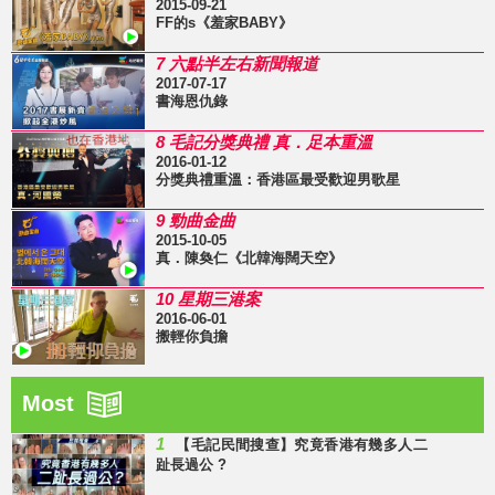
2015-09-21
FF的s《羞家BABY》
7 六點半左右新聞報道
2017-07-17
書海恩仇錄
8 毛記分獎典禮 真．足本重溫
2016-01-12
分獎典禮重溫：香港區最受歡迎男歌星
9 勁曲金曲
2015-10-05
真．陳奐仁《北韓海闊天空》
10 星期三港案
2016-06-01
搬輕你負擔
Most
1
【毛記民間搜查】究竟香港有幾多人二
趾長過公 ?