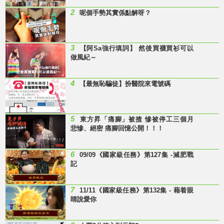
2
呢個手勢其實係點解呀？
3
【阿Sa強行填詞】 然後買襪買衫可以
做風紀～
4
【最無恥騙徒】扮醫院來電號碼
5
東方昇「痛腳」被揸 慘被停工三個月
悲慘、絕密 痛腳回憶公開！！！
6
09/09《國家級任務》第127集 -減肥戰
記
7
11/11《國家級任務》第132集 - 藉着眼
睛說愛你