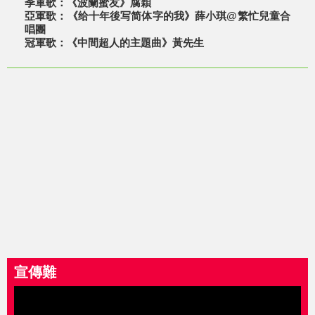
季軍歌：《波蘭蜜友》腐穎
亞軍歌：《给十年後写简体字的我》薛小琪@繁忙兒童合
唱團
冠軍歌：《中間超人的主題曲》黃先生
宣傳難