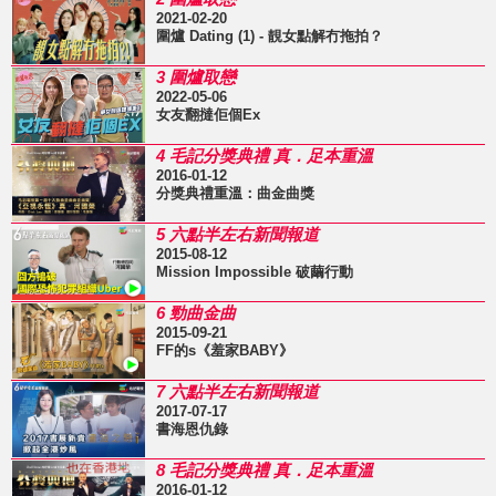
2021-02-20
圍爐 Dating (1) - 靚女點解冇拖拍？
3 圍爐取戀
2022-05-06
女友翻撻佢個Ex
4 毛記分獎典禮 真．足本重溫
2016-01-12
分獎典禮重溫：曲金曲獎
5 六點半左右新聞報道
2015-08-12
Mission Impossible 破繭行動
6 勁曲金曲
2015-09-21
FF的s《羞家BABY》
7 六點半左右新聞報道
2017-07-17
書海恩仇錄
8 毛記分獎典禮 真．足本重溫
2016-01-12