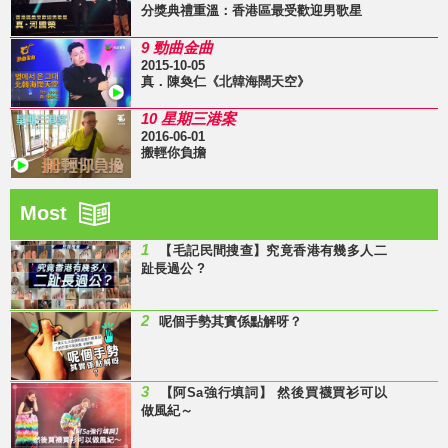
分獎典禮重溫：香港區最受歡迎男歌星
9 勁曲金曲
2015-10-05
真．陳奐仁《北韓海闊天空》
10 星期三港案
2016-06-01
搬輕你負擔
Most
1
【毛記民間搜查】究竟香港有幾多人二
趾長過公 ?
2
呢個手勢其實係點解呀？
3
【阿Sa強行填詞】 然後買襪買衫可以
做風紀～