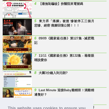
4
【最無恥騙徒】扮醫院來電號碼
5
東方昇「痛腳」被揸 慘被停工三個月
悲慘、絕密 痛腳回憶公開！！！
6
09/09《國家級任務》第127集 -減肥戰
記
7
11/11《國家級任務》第132集 - 藉着眼
睛說愛你
8
大圍3分鐘入到元朗?
9
Last Minute 迎接Baby雞精班！滴雞精
邊隻好？
10
【童年回憶】 有冇人記得呢兩隻嘢
This website uses cookies to ensure you