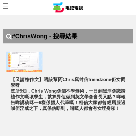
#ChrisWong - 搜尋結果
【又請槍作文】唔該幫阿Chris寫封信friendzone佢女同
學呀
眾所9知，Chris Wong係個不學無術，一日到黑淨係識請
槍作文嘅壞學生，就算畀佢做到英文學會會長又點？咩報
告咩講稿咪一9樣係搵人代筆嘅！相信大家都曾經屈服過
喺佢淫威之下，真係估唔到，咁嘅人都會有女埋身㗎！