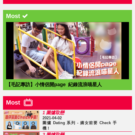
Most
【毛記專訪】小情侶開page 紀錄流浪喵星人
Most
1 圍爐取戀
2021-04-02
圍爐 Dating 系列 - 媾女前要 Check 手
機！
2 圍爐取戀