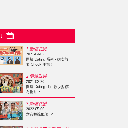
st
1 圍爐取戀
2021-04-02
圍爐 Dating 系列 - 媾女前
要 Check 手機！
2 圍爐取戀
2021-02-20
圍爐 Dating (1) - 靚女點解
冇拖拍？
3 圍爐取戀
2022-05-06
女友翻撻佢個Ex