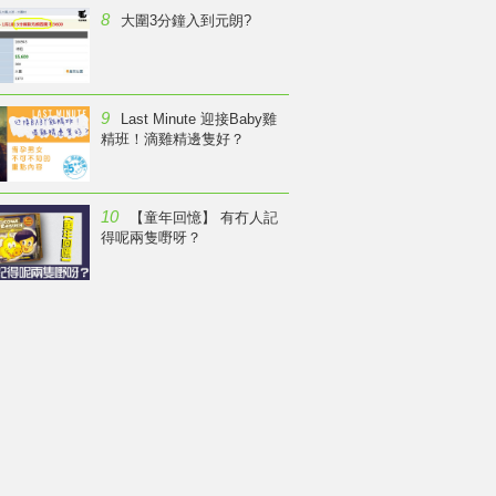
8
大圍3分鐘入到元朗?
9
Last Minute 迎接Baby雞
精班！滴雞精邊隻好？
10
【童年回憶】 有冇人記
得呢兩隻嘢呀？