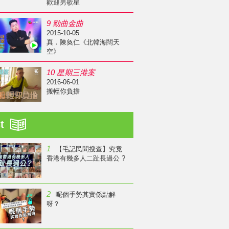
歡迎男歌星
9 勁曲金曲
2015-10-05
真．陳奐仁《北韓海闊天
空》
10 星期三港案
2016-06-01
搬輕你負擔
st
1
【毛記民間搜查】究竟
香港有幾多人二趾長過公 ?
2
呢個手勢其實係點解
呀？