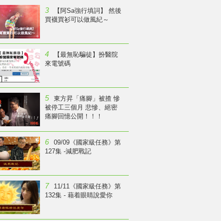
3
【阿Sa強行填詞】 然後
買襪買衫可以做風紀～
4
【最無恥騙徒】扮醫院
來電號碼
5
東方昇「痛腳」被揸 慘
被停工三個月 悲慘、絕密
痛腳回憶公開！！！
6
09/09《國家級任務》第
127集 -減肥戰記
7
11/11《國家級任務》第
132集 - 藉着眼睛說愛你