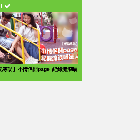
st
記專訪】小情侶開page 紀錄流浪喵