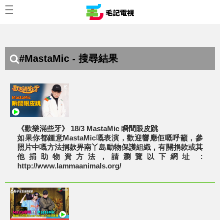
#MastaMic - 搜尋結果
《歡樂滿些牙》 18/3 MastaMic 瞬間眼皮跳
如果你都鍾意MastaMic嘅表演，歡迎響應佢嘅呼籲，參
照片中嘅方法捐款畀南丫島動物保護組織，有關捐款或其
他捐助物資方法，請瀏覽以下網址 :
http://www.lammaanimals.org/