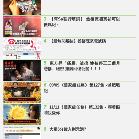
3
【阿Sa強行填詞】 然後買襪買衫可以
做風紀～
4
【最無恥騙徒】扮醫院來電號碼
5
東方昇「痛腳」被揸 慘被停工三個月
悲慘、絕密 痛腳回憶公開！！！
6
09/09《國家級任務》第127集 -減肥戰
記
7
11/11《國家級任務》第132集 - 藉着眼
睛說愛你
8
大圍3分鐘入到元朗?