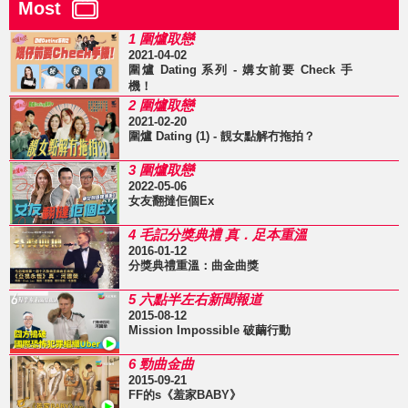
Most
1 圍爐取戀
2021-04-02
圍爐 Dating 系列 - 媾女前要 Check 手
機！
2 圍爐取戀
2021-02-20
圍爐 Dating (1) - 靚女點解冇拖拍？
3 圍爐取戀
2022-05-06
女友翻撻佢個Ex
4 毛記分獎典禮 真．足本重溫
2016-01-12
分獎典禮重溫：曲金曲獎
5 六點半左右新聞報道
2015-08-12
Mission Impossible 破繭行動
6 勁曲金曲
2015-09-21
FF的s《羞家BABY》