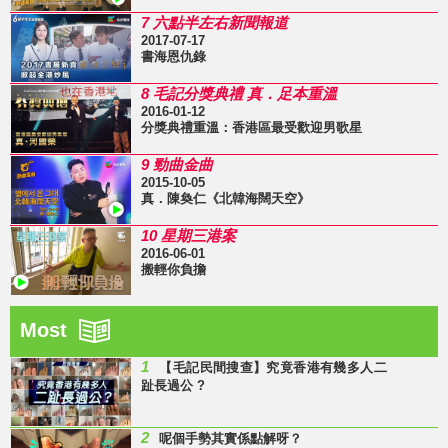
7 六點半左右新聞報道
2017-07-17
書海恩仇錄
8 毛記分獎典禮 真．足本重溫
2016-01-12
分獎典禮重溫：香港區最受歡迎男歌星
9 勁曲金曲
2015-10-05
真．陳奐仁《北韓海闊天空》
10 星期三港案
2016-06-01
搬輕你負擔
Most
1
【毛記民間搜查】究竟香港有幾多人二
趾長過公 ?
2
呢個手勢其實係點解呀？