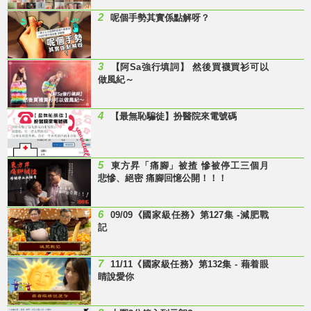
2
呢個手勢其實係點解呀？
3
【阿Sa強行填詞】 然後買襪買衫可以
做風紀～
4
【最無恥騙徒】扮醫院來電號碼
5
東方昇「痛腳」被揸 慘被停工三個月
悲慘、絕密 痛腳回憶公開！！！
6
09/09《國家級任務》第127集 -減肥戰
記
7
11/11《國家級任務》第132集 - 藉着眼
睛說愛你