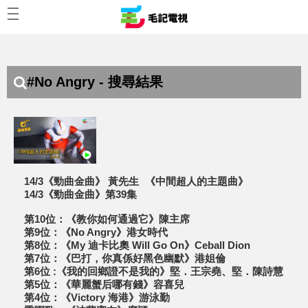
#No Angry - 搜尋結果
14/3《勁曲金曲》 黃先生 《中間超人的主題曲》
14/3《勁曲金曲》第39集
第10位：《教你如何通過它》陳主席
第9位：《No Angry》港女時代
第8位：《My 迪卡比奧 Will Go On》Ceball Dion
第7位：《巴打，你真係好黑色幽默》港姐倫
第6位 :《我的回鄉證不是我的》堅．王宗堯、堅．陳詩慧
第5位：《華麗蟹后哪有錢》容喜兒
第4位：《Victory 海港》游泳勤