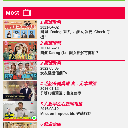
Most
1 圍爐取戀
2021-04-02
圍爐 Dating 系列 - 媾女前要 Check 手
機！
2 圍爐取戀
2021-02-20
圍爐 Dating (1) - 靚女點解冇拖拍？
3 圍爐取戀
2022-05-06
女友翻撻佢個Ex
4 毛記分獎典禮 真．足本重溫
2016-01-12
分獎典禮重溫：曲金曲獎
5 六點半左右新聞報道
2015-08-12
Mission Impossible 破繭行動
6 勁曲金曲