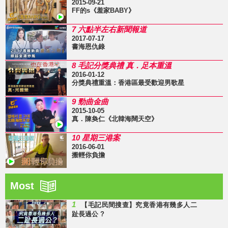
2015-09-21
FF的s《羞家BABY》
7 六點半左右新聞報道
2017-07-17
書海恩仇錄
8 毛記分獎典禮 真．足本重溫
2016-01-12
分獎典禮重溫：香港區最受歡迎男歌星
9 勁曲金曲
2015-10-05
真．陳奐仁《北韓海闊天空》
10 星期三港案
2016-06-01
搬輕你負擔
Most
1
【毛記民間搜查】究竟香港有幾多人二
趾長過公 ?