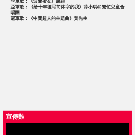
季軍歌：《波蘭蜜友》腐穎
亞軍歌：《给十年後写简体字的我》薛小琪@繁忙兒童合
唱團
冠軍歌：《中間超人的主題曲》黃先生
宣傳難