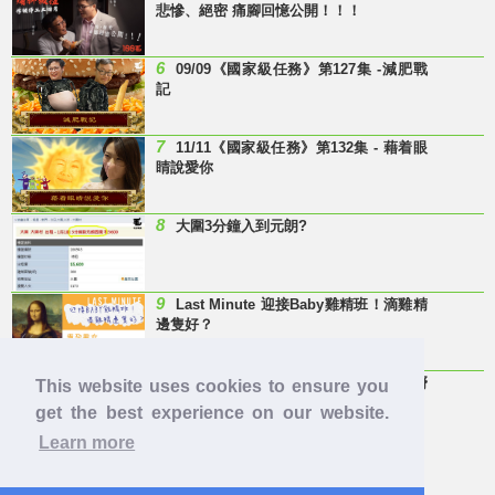
悲慘、絕密 痛腳回憶公開！！！
6
09/09《國家級任務》第127集 -減肥戰
記
7
11/11《國家級任務》第132集 - 藉着眼
睛說愛你
8
大圍3分鐘入到元朗?
9
Last Minute 迎接Baby雞精班！滴雞精
邊隻好？
10
【童年回憶】 有冇人記得呢兩隻嘢
This website uses cookies to ensure you
呀？
get the best experience on our website.
Learn more