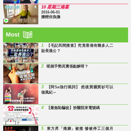
10 星期三港案
2016-06-01
搬輕你負擔
Most
1
【毛記民間搜查】究竟香港有幾多人二
趾長過公 ?
2
呢個手勢其實係點解呀？
3
【阿Sa強行填詞】 然後買襪買衫可以
做風紀～
4
【最無恥騙徒】扮醫院來電號碼
5
東方昇「痛腳」被揸 慘被停工三個月