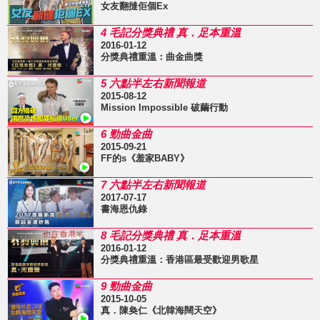
女友翻撻佢個Ex
4 毛記分獎典禮 真．足本重溫
2016-01-12
分獎典禮重溫：曲金曲獎
5 六點半左右新聞報道
2015-08-12
Mission Impossible 破繭行動
6 勁曲金曲
2015-09-21
FF的s《羞家BABY》
7 六點半左右新聞報道
2017-07-17
書海恩仇錄
8 毛記分獎典禮 真．足本重溫
2016-01-12
分獎典禮重溫：香港區最受歡迎男歌星
9 勁曲金曲
2015-10-05
真．陳奐仁《北韓海闊天空》