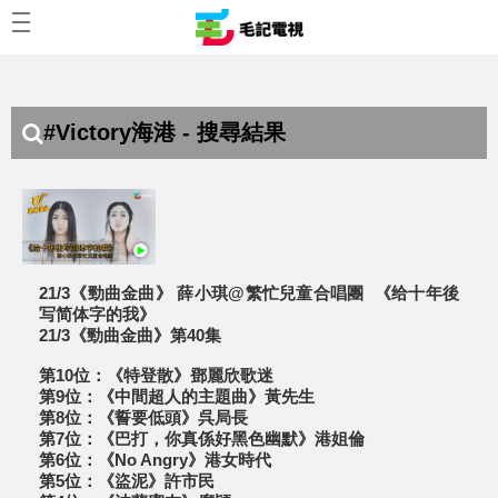
#Victory海港 - 搜尋結果
21/3《勁曲金曲》 薛小琪@繁忙兒童合唱團 《给十年後
写简体字的我》
21/3《勁曲金曲》第40集
第10位：《特登散》鄧麗欣歌迷
第9位：《中間超人的主題曲》黃先生
第8位：《誓要低頭》呉局長
第7位：《巴打，你真係好黑色幽默》港姐倫
第6位：《No Angry》港女時代
第5位：《盜泥》許市民