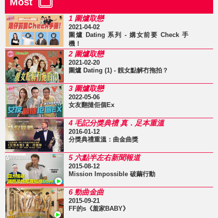
Most
1 圍爐取戀
2021-04-02
圍爐 Dating 系列 - 媾女前要 Check 手
機！
2 圍爐取戀
2021-02-20
圍爐 Dating (1) - 靚女點解冇拖拍？
3 圍爐取戀
2022-05-06
女友翻撻佢個Ex
4 毛記分獎典禮 真．足本重溫
2016-01-12
分獎典禮重溫：曲金曲獎
5 六點半左右新聞報道
2015-08-12
Mission Impossible 破繭行動
6 勁曲金曲
2015-09-21
FF的s《羞家BABY》