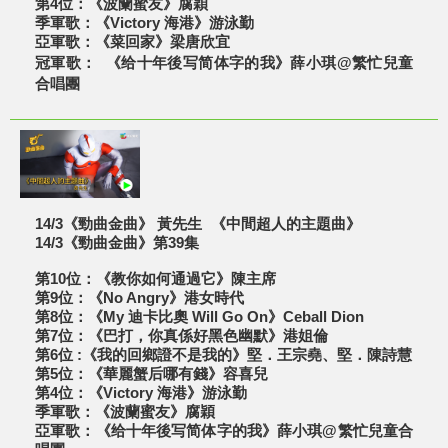
第4位：《波蘭蜜友》腐穎
季軍歌：《Victory 海港》游泳勤
亞軍歌：《菜回家》梁唐欣宜
冠軍歌： 《给十年後写简体字的我》薛小琪@繁忙兒童
合唱團
14/3《勁曲金曲》 黃先生 《中間超人的主題曲》
14/3《勁曲金曲》第39集
第10位：《教你如何通過它》陳主席
第9位：《No Angry》港女時代
第8位：《My 迪卡比奧 Will Go On》Ceball Dion
第7位：《巴打，你真係好黑色幽默》港姐倫
第6位 :《我的回鄉證不是我的》堅．王宗堯、堅．陳詩慧
第5位：《華麗蟹后哪有錢》容喜兒
第4位：《Victory 海港》游泳勤
季軍歌：《波蘭蜜友》腐穎
亞軍歌：《给十年後写简体字的我》薛小琪@繁忙兒童合