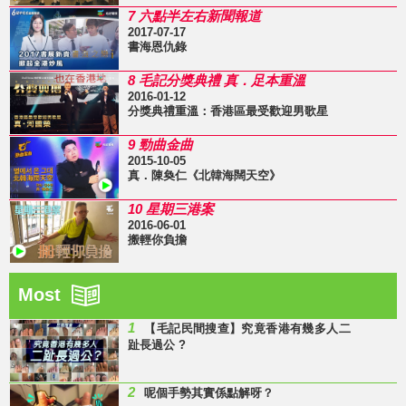
7 六點半左右新聞報道
2017-07-17
書海恩仇錄
8 毛記分獎典禮 真．足本重溫
2016-01-12
分獎典禮重溫：香港區最受歡迎男歌星
9 勁曲金曲
2015-10-05
真．陳奐仁《北韓海闊天空》
10 星期三港案
2016-06-01
搬輕你負擔
Most
1
【毛記民間搜查】究竟香港有幾多人二
趾長過公 ?
2
呢個手勢其實係點解呀？