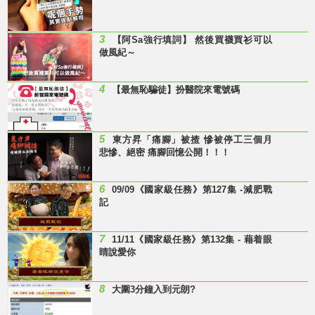
3
【阿Sa強行填詞】 然後買襪買衫可以
做風紀～
4
【最無恥騙徒】扮醫院來電號碼
5
東方昇「痛腳」被揸 慘被停工三個月
悲慘、絕密 痛腳回憶公開！！！
6
09/09《國家級任務》第127集 -減肥戰
記
7
11/11《國家級任務》第132集 - 藉着眼
睛說愛你
8
大圍3分鐘入到元朗?