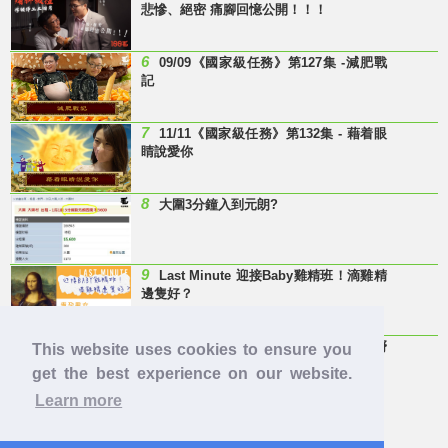
悲慘、絕密 痛腳回憶公開！！！
6
09/09《國家級任務》第127集 -減肥戰
記
7
11/11《國家級任務》第132集 - 藉着眼
睛說愛你
8
大圍3分鐘入到元朗?
9
Last Minute 迎接Baby雞精班！滴雞精
邊隻好？
10
【童年回憶】 有冇人記得呢兩隻嘢
This website uses cookies to ensure you
呀？
get the best experience on our website.
Learn more