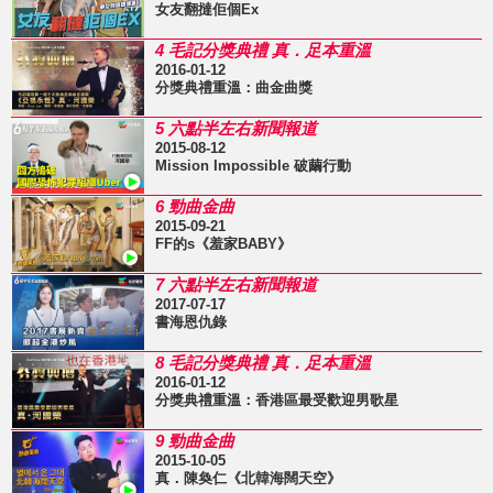
女友翻撻佢個Ex
4 毛記分獎典禮 真．足本重溫
2016-01-12
分獎典禮重溫：曲金曲獎
5 六點半左右新聞報道
2015-08-12
Mission Impossible 破繭行動
6 勁曲金曲
2015-09-21
FF的s《羞家BABY》
7 六點半左右新聞報道
2017-07-17
書海恩仇錄
8 毛記分獎典禮 真．足本重溫
2016-01-12
分獎典禮重溫：香港區最受歡迎男歌星
9 勁曲金曲
2015-10-05
真．陳奐仁《北韓海闊天空》