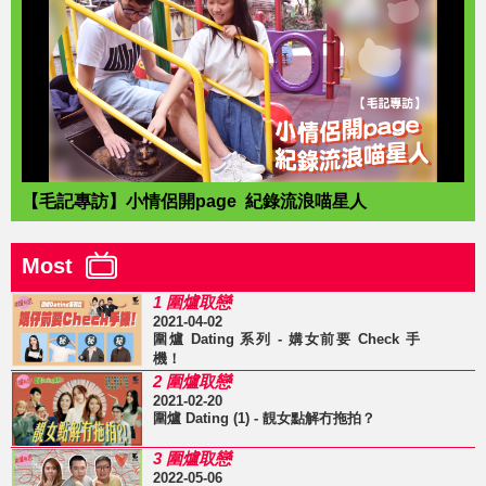
【毛記專訪】小情侶開page 紀錄流浪喵星人
Most
1 圍爐取戀
2021-04-02
圍爐 Dating 系列 - 媾女前要 Check 手
機！
2 圍爐取戀
2021-02-20
圍爐 Dating (1) - 靚女點解冇拖拍？
3 圍爐取戀
2022-05-06