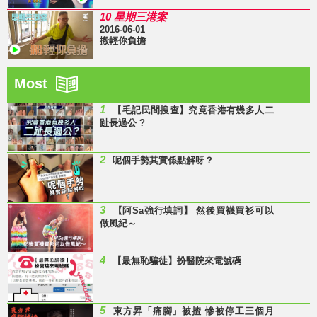
10 星期三港案
2016-06-01
搬輕你負擔
Most
1
【毛記民間搜查】究竟香港有幾多人二
趾長過公 ?
2
呢個手勢其實係點解呀？
3
【阿Sa強行填詞】 然後買襪買衫可以
做風紀～
4
【最無恥騙徒】扮醫院來電號碼
5
東方昇「痛腳」被揸 慘被停工三個月