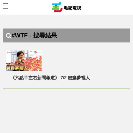
#WTF - 搜尋結果
《六點半左右新聞報道》 7/2 嬲嬲夢裡人