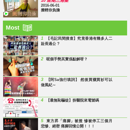
10 星期三港案
2016-06-01
搬輕你負擔
Most
1
【毛記民間搜查】究竟香港有幾多人二
趾長過公 ?
2
呢個手勢其實係點解呀？
3
【阿Sa強行填詞】 然後買襪買衫可以
做風紀～
4
【最無恥騙徒】扮醫院來電號碼
5
東方昇「痛腳」被揸 慘被停工三個月
悲慘、絕密 痛腳回憶公開！！！