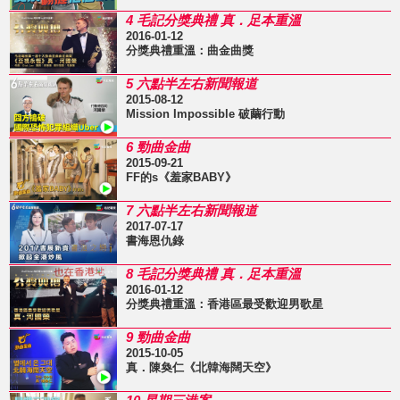
4 毛記分獎典禮 真．足本重溫
2016-01-12
分獎典禮重溫：曲金曲獎
5 六點半左右新聞報道
2015-08-12
Mission Impossible 破繭行動
6 勁曲金曲
2015-09-21
FF的s《羞家BABY》
7 六點半左右新聞報道
2017-07-17
書海恩仇錄
8 毛記分獎典禮 真．足本重溫
2016-01-12
分獎典禮重溫：香港區最受歡迎男歌星
9 勁曲金曲
2015-10-05
真．陳奐仁《北韓海闊天空》