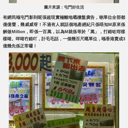
圖片來源：屯門好生活
有網民喺屯門影到呢張超現實極離地嘅樓盤廣告，啲單位全部都
億億聲，幾威威呀！不過有人就話個地產經紀只係唔知M原來係
解做Million，即係一百萬，以為M就係等於「萬」，打錯咗咁樣
樣啫。咩啫冇錯吖，計毛毛話，一個幾百尺嘅單位，喺香港賣成3
億幾先係正常囉！