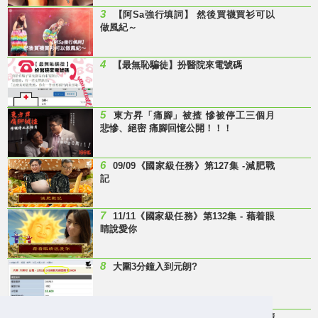
3
【阿Sa強行填詞】 然後買襪買衫可以
做風紀～
4
【最無恥騙徒】扮醫院來電號碼
5
東方昇「痛腳」被揸 慘被停工三個月
悲慘、絕密 痛腳回憶公開！！！
6
09/09《國家級任務》第127集 -減肥戰
記
7
11/11《國家級任務》第132集 - 藉着眼
睛說愛你
8
大圍3分鐘入到元朗?
9
Last Minute 迎接Baby雞精班！滴雞精