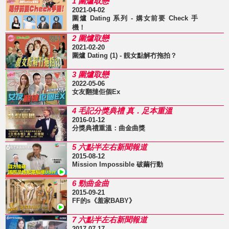
1 圍爐取戀
2021-04-02
圍爐 Dating 系列 - 媾女前要 Check 手
機！
2 圍爐取戀
2021-02-20
圍爐 Dating (1) - 靚女點解冇拖拍？
3 圍爐取戀
2022-05-06
女友翻撻佢個Ex
4 毛記分獎典禮 真．足本重溫
2016-01-12
分獎典禮重溫：曲金曲獎
5 六點半左右新聞報道
2015-08-12
Mission Impossible 破繭行動
6 勁曲金曲
2015-09-21
FF的s《羞家BABY》
7 六點半左右新聞報道
2017-07-17