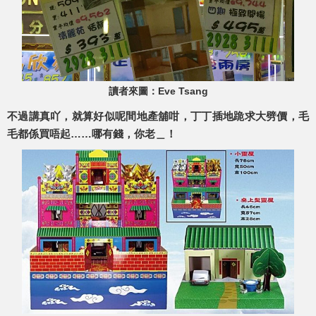
讀者來圖：Eve Tsang
不過講真吖，就算好似呢間地產舖咁，丁丁插地跪求大劈價，毛
毛都係買唔起……哪有錢，你老＿！