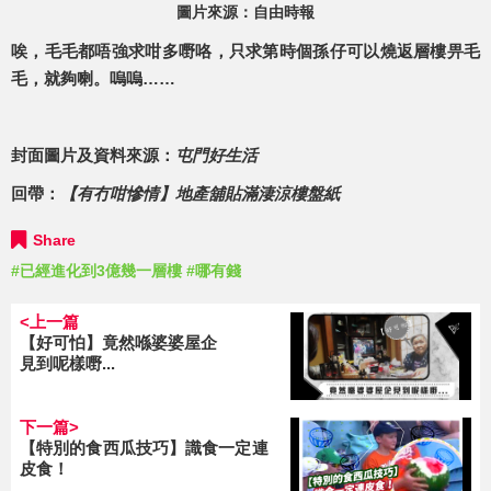
圖片來源：自由時報
唉，毛毛都唔強求咁多嘢咯，只求第時個孫仔可以燒返層樓畀毛
毛，就夠喇。嗚嗚……
封面圖片及資料來源：
屯門好生活
回帶：
【有冇咁慘情】地產舖貼滿淒涼樓盤紙
Share
#已經進化到3億幾一層樓
#哪有錢
<上一篇
【好可怕】竟然喺婆婆屋企
見到呢樣嘢...
下一篇>
【特別的食西瓜技巧】識食一定連
皮食！