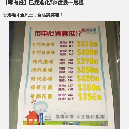
【哪有錢】已經進化到3億幾一層樓
香港地寸金尺土，你估講笑㗎！