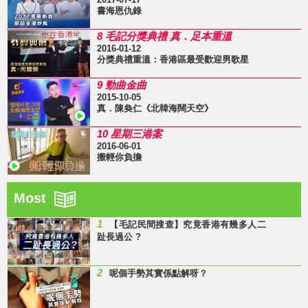
書海恩仇錄
8 毛記分獎典禮 真．足本重溫
2016-01-12
分獎典禮重溫：香港區最受歡迎男歌星
9 勁曲金曲
2015-10-05
真．陳奐仁《北韓海闊天空》
10 星期三港案
2016-06-01
搬輕你負擔
Most
1
【毛記民間搜查】究竟香港有幾多人二
趾長過公 ?
2
呢個手勢其實係點解呀？